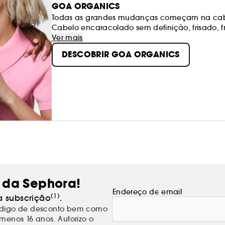
GOA ORGANICS
Todas as grandes mudanças começam na cabe
Cabelo encaracolado sem definição, frisado, 
conturbada. Provavelmente sabes do que estam
Ver mais
produtos que não prejudicassem o cabelo ou o
DESCOBRIR GOA ORGANICS
porque depois disto vamos terminar juntos de f
 da Sephora!
Endereço de email
(1)
a subscrição
.
código de desconto bem como
menos 16 anos. Autorizo o