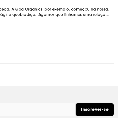
ça. A Goa Organics, por exemplo, começou na nossa.
frágil e quebradiço. Digamos que tínhamos uma relação
os a falar. Mas também tivemos uma ideia clara: criar
 planeta. Desenrola com cuidado. Experimenta-nos,
orma feliz para sempre.
Inscrever-se