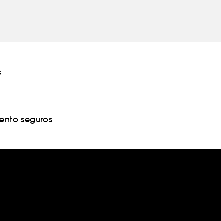
s
nto seguros