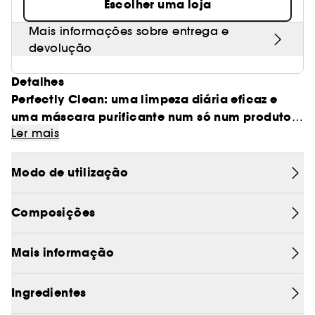
Escolher uma loja
Mais informações sobre entrega e
devolução
Detalhes
Perfectly Clean: uma limpeza diária eficaz e
uma máscara purificante num só num produto.
Ler mais
Quando aplicada sobre a pele humedecida,
esta fórmula transforma-se numa espuma rica
Modo de utilização
para limpar e desobstruir os poros.
Para além da sua ação de limpeza, utiliza o
Composições
Complexo de Pureza 3C
exclusivo
para revelar
uma pele radiante.
Mais informação
extratos botânicos
Formulado com
, esta
tecnologia única ajuda a suavizar a pele,
deixando-a suave e confortável com uma
Ingredientes
aparência mais luminosa.