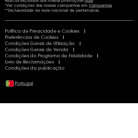
Marcas excluídas das nossas promoções
aqui
Menções adicionais
*Ver condições das nossas campanhas em
Campanhas
**Exclusividade na rede nacional de perfumarias.
Política de Privacidade e Cookies
Preferências de Cookies
Condições Gerais de Utilização
Condições Gerais de Venda
Condições do Programa de Fidelidade
Livro de Reclamações
Condições da publicação
Portugal