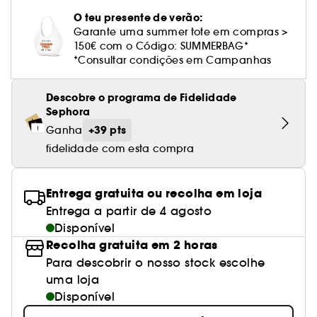
Cuidado corporal perfumado
Leite desmaquilhante
Perfume fresco
Brilho & suavidade
Creme com cor
Óleo desmaquilhante
Gel de barbear e loção pós-barba
frizz
PHLUR
Coffrets de rosto
Utensílios de beleza rosto
O teu presente de verão:
Tratamento anti-vermelhidão
Tarte
Ver tudo
Tratamento rosto parafarmácia
Acessórios maquilhagem
Óleos e difusores
Cuidado de unhas
Westman Atelier
Garante uma summer tote em compras >
Água micelar
Perfume amadeirado
Cuidado do couro cabeludo
Leite desmaquilhante
Cabelo sem brilho
Prada Beauty
Utensílios e acessórios de limpeza
150€ com o Código: SUMMERBAG*
Tratamento minimizador dos poros
Rare Beauty
Cremes de olhos
*Consultar condições em Campanhas
Ver tudo
Tratamento Sephora Collection
Try me
Toalhitas desmaquilhantes
Perfume com baunilha
Volume
Westman Atelier
Pinças
Tratamento reafirmante e lifting
Rem Beauty
Limpeza & esfoliantes
Corpo parafarmácia
Descobre o programa de Fidelidade
Perfume doce
Coloração
Sephora
Tratamento purificante e matificante
Sephora Collection
Hidratantes
Tratamento parafarmácia
Protetor solar cabelo
+39 pts
Ganha
Yepoda
Anti-idade
fidelidade com esta compra
Solares parafarmácia
Anti-caspa
Entrega gratuita ou recolha em loja
Entrega a partir de 4 agosto
Disponível
Recolha gratuita em 2 horas
Para descobrir o nosso stock escolhe
uma loja
Disponível