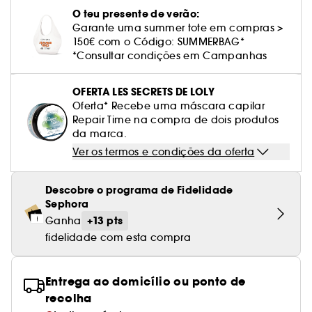
Cuidado corporal perfumado
Leite desmaquilhante
Perfume fresco
Brilho & suavidade
Creme com cor
Óleo desmaquilhante
Gel de barbear e loção pós-barba
frizz
PHLUR
Coffrets de rosto
Utensílios de beleza rosto
O teu presente de verão:
Tratamento anti-vermelhidão
Rare Beauty
Ver tudo
Tratamento rosto parafarmácia
Acessórios maquilhagem
Óleos e difusores
Cuidado de unhas
Garante uma summer tote em compras >
Westman Atelier
Água micelar
Perfume amadeirado
Cuidado do couro cabeludo
Leite desmaquilhante
Cabelo sem brilho
150€ com o Código: SUMMERBAG*
Prada Beauty
Utensílios e acessórios de limpeza
Tratamento minimizador dos poros
Rem Beauty
Cremes de olhos
*Consultar condições em Campanhas
Ver tudo
Tratamento Sephora Collection
Try me
Toalhitas desmaquilhantes
Perfume com baunilha
Volume
Westman Atelier
Pinças
Tratamento reafirmante e lifting
Sephora Collection
Limpeza & esfoliantes
Corpo parafarmácia
OFERTA LES SECRETS DE LOLY
Perfume doce
Coloração
Oferta* Recebe uma máscara capilar
Tratamento purificante e matificante
Yepoda
Hidratantes
Repair Time na compra de dois produtos
Tratamento parafarmácia
Protetor solar cabelo
da marca.
Anti-idade
Solares parafarmácia
Ver os termos e condições da oferta
Anti-caspa
Descobre o programa de Fidelidade
Sephora
+13 pts
Ganha
fidelidade com esta compra
Entrega ao domicílio ou ponto de
recolha