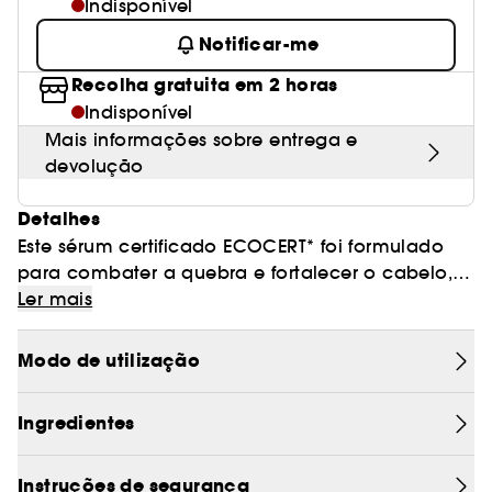
Indisponível
Notificar-me
Recolha gratuita em 2 horas
Indisponível
Mais informações sobre entrega e
devolução
Detalhes
Este sérum certificado ECOCERT* foi formulado
para combater a quebra e fortalecer o cabelo,
nutrindo-o da raiz às pontas. Em óleo modelar,
Ler mais
confere brilho e nutrição. Em spray, combate a
quebra e mantém a hidratação. Em banho de
Modo de utilização
óleos, nutre em profundidade e purifica. Em
massagem capilar, estimula o crescimento e
Ingredientes
reoxigena o couro cabeludo, combatendo ao
mesmo tempo as quebras localizadas.
Composto por ingredientes 100% de origem
Instruções de segurança