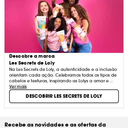
Descobre a marca
Les Secrets de Loly
Na Les Secrets de Loly, a autenticidade e a inclusão
orientam cada ação. Celebramos todos os tipos de
cabelos e texturas, inspirando as Lolys a amar e
realçar os seus cabelos naturais com cuidados ricos
Ver mais
em ingredientes naturais.
DESCOBRIR LES SECRETS DE LOLY
Recebe as novidades e as ofertas da