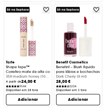
Só na Sephora
Só na Sephora
Tarte
Benefit Cosmetics
Shape tape™
Benetint – Blush líquido
Corretivo mate de alta cobertura
para lábios e bochechas
35H medium honey (10
Dark Cherry (6 ml)
24,00 €
28,00 €
ml)
A partir de
9544
5204
Disponível em 28 tons
Disponível em 3 tons
Adicionar
Adicionar