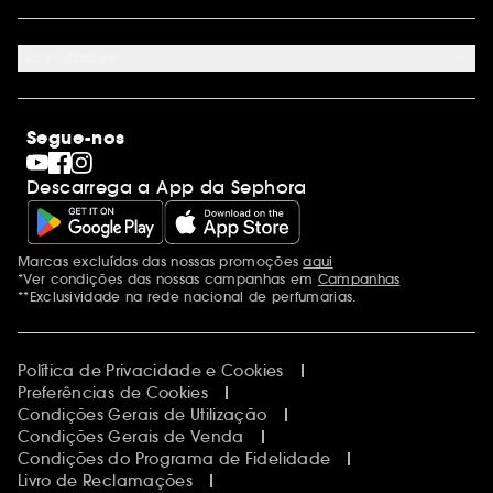
Site Map
Juntar Sephora
Contacta-nos
Sephora Prize 2026
Novidades
Blog Sephora
Lojas
Saldos
Os nossos compromissos
Maquilhagem
Internacional
Segue-nos
Dia dos Namorados
Descobrir a Sephora
Dia do Pai
Código promocional Sephora
Descarrega a App da Sephora
Dia da Mãe
Calendários do Advento
Singles' Day
Black Friday
Marcas excluídas das nossas promoções
aqui
Menções adicionais
Cyber Monday
*Ver condições das nossas campanhas em
Campanhas
Blue Monday
**Exclusividade na rede nacional de perfumarias.
Política de Privacidade e Cookies
Preferências de Cookies
Condições Gerais de Utilização
Condições Gerais de Venda
Condições do Programa de Fidelidade
Livro de Reclamações