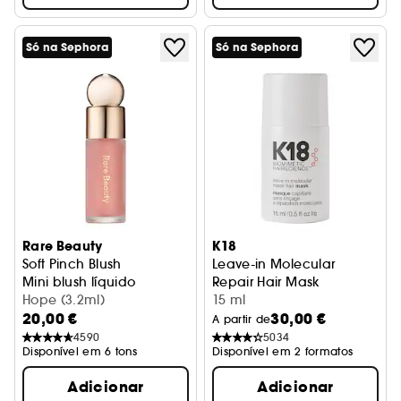
Só na Sephora
Só na Sephora
Rare Beauty
K18
Soft Pinch Blush
Leave-in Molecular
Mini blush líquido
Repair Hair Mask
Hope (3.2ml)
Cabelo Danificado - Format
15 ml
20,00 €
30,00 €
A partir de
4590
5034
Disponível em 6 tons
Disponível em 2 formatos
Adicionar
Adicionar