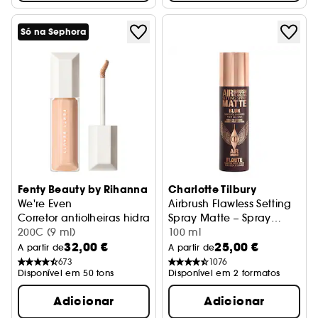
Só na Sephora
Fenty Beauty by Rihanna
Charlotte Tilbury
We're Even
Airbrush Flawless Setting
Corretor antiolheiras hidratante de longa duração
Spray Matte – Spray
200C (9 ml)
fixador mate
100 ml
32,00 €
25,00 €
A partir de
A partir de
673
1076
Disponível em 50 tons
Disponível em 2 formatos
Adicionar
Adicionar