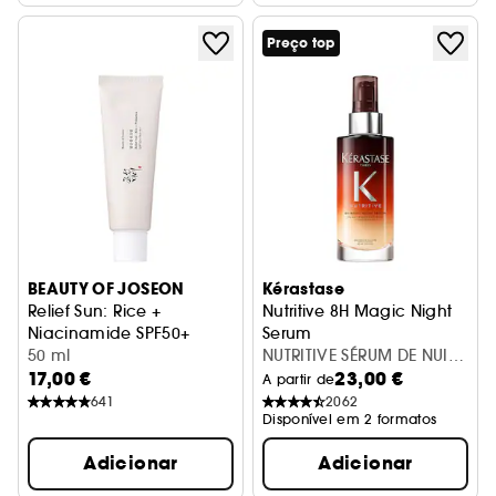
Preço top
BEAUTY OF JOSEON
Kérastase
Relief Sun: Rice +
Nutritive 8H Magic Night
Niacinamide SPF50+
Serum
Protetor solar arroz e probióticos
50 ml
Sérum
NUTRITIVE SÉRUM DE NUIT
17,00 €
23,00 €
8H 90ML
A partir de
641
2062
Disponível em 2 formatos
Adicionar
Adicionar