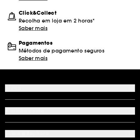
Click&Collect
Recolha em loja em 2 horas*
Saber mais
Pagamentos
Métodos de pagamento seguros
Saber mais
Ajuda
FAQ
Métodos de pagamento
A minha conta
Condições de Entrega
Devoluções
Seguir encomenda
Cartão oferta digital
Programa de Fidelidade
Cartão oferta físico
Sobre a Sephora
Cartão oferta empresas