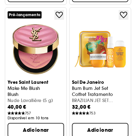
Pré-lançamento
Yves Saint Laurent
Sol De Janeiro
Make Me Blush
Bum Bum Jet Set
Blush
Coffret Tratamento
Nude Lavallière (5 g)
BRAZILIAN JET SET
40,00 €
32,00 €
(BC50+SG90+BHM30)
757
753
Disponível em 10 tons
Adicionar
Adicionar