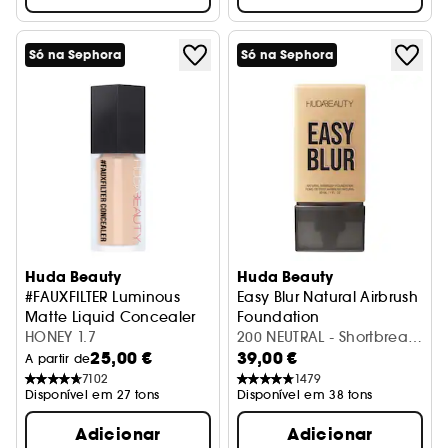
Só na Sephora
Só na Sephora
Huda Beauty
Huda Beauty
#FAUXFILTER Luminous
Easy Blur Natural Airbrush
Matte Liquid Concealer
Foundation
Antiolheiras Líquido
HONEY 1.7
Base
200 NEUTRAL - Shortbread
25,00 €
39,00 €
(30 ml)
A partir de
7102
1479
Disponível em 27 tons
Disponível em 38 tons
Adicionar
Adicionar