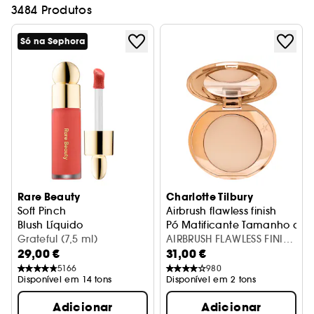
3484 Produtos
Só na Sephora
Rare Beauty
Charlotte Tilbury
Soft Pinch
Airbrush flawless finish
Blush Líquido
Pó Matificante Tamanho de
Grateful (7,5 ml)
AIRBRUSH FLAWLESS FINISH
29,00 €
31,00 €
- 1 FAIR
5166
980
Disponível em 14 tons
Disponível em 2 tons
Adicionar
Adicionar