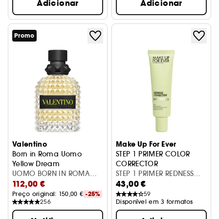
Adicionar
Adicionar
Promo
Valentino
Make Up For Ever
Born in Roma Uomo
STEP 1 PRIMER COLOR
Yellow Dream
CORRECTOR
Eau de Toilette
UOMO BORN IN ROMA
Pré- Base Corretora de Cor
STEP 1 PRIMER REDNESS
112,00 €
43,00 €
YELLOW DREAM 100ML
CORRECTOR 30ML
Preço original: 
150,00 €
-25%
59
256
Disponível em 3 formatos