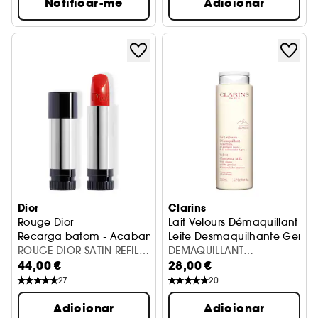
Notificar-me
Adicionar
Dior
Clarins
Rouge Dior
Lait Velours Démaquillant
Recarga batom - Acabamento acetinado, mate, metaliz
Leite Desmaquilhante Genci
ROUGE DIOR SATIN REFILL
DEMAQUILLANT
44,00 €
28,00 €
959 INT21
REINIGUNGSMILCH
27
20
Adicionar
Adicionar