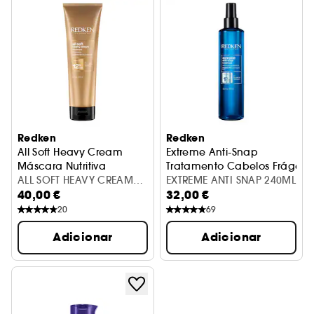
Redken
Redken
All Soft Heavy Cream
Extreme Anti-Snap
Máscara Nutritiva
Tratamento Cabelos Frágeis
ALL SOFT HEAVY CREAM
EXTREME ANTI SNAP 240ML
40,00 €
32,00 €
250ML
20
69
Adicionar
Adicionar