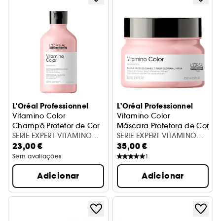
L'Oréal Professionnel
L'Oréal Professionnel
Vitamino Color
Vitamino Color
Champô Protetor de Cor
Máscara Protetora de Cor
SERIE EXPERT VITAMINO
SERIE EXPERT VITAMINO
23,00 €
35,00 €
SHP 300 ML VB98
MASK 250 ML V150
Sem avaliações
1
Adicionar
Adicionar