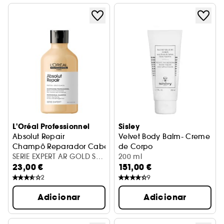
L'Oréal Professionnel
Sisley
Absolut Repair
Velvet Body Balm- Creme
Champô Reparador Cabelo Seco
de Corpo
SERIE EXPERT AR GOLD SHP
200 ml
23,00 €
151,00 €
300 ML VB98
2
9
Adicionar
Adicionar