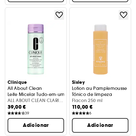
Clinique
Sisley
All About Clean
Lotion au Pamplemousse
Leite Micelar Tudo-em-um + Tipo ½
Tónico de limpeza
ALL ABOUT CLEAN CLARIFY
Flacon 250 ml
39,00 €
110,00 €
MICEL MILK 200ML
39
6
Adicionar
Adicionar