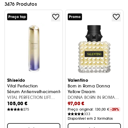
3476 Produtos
Preço top
Promo
Shiseido
Valentino
Vital Perfection
Born in Roma Donna
Sérum Antienvelhecimento Radiância Definição de Conto
Yellow Dream
VITAL PERFECTION LIFT
Eau de Parfum Perfume de Mu
DONNA BORN IN ROMA
105,00 €
97,00 €
RAD. SERUM 40ML
YELLOW DREAM 50ML
275
Preço original: 
130,00 €
-25%
333
Disponível em 2 formatos