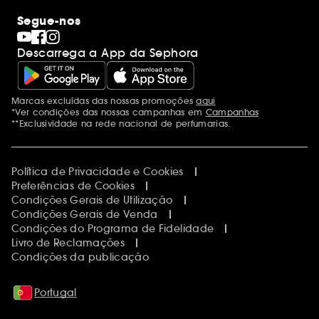
Os nossos compromissos
Maquilhagem
Internacional
Segue-nos
Dia dos Namorados
Descobrir a Sephora
Dia do Pai
Código promocional Sephora
Descarrega a App da Sephora
Dia da Mãe
Calendários do Advento
Singles' Day
Black Friday
Marcas excluídas das nossas promoções
aqui
Menções adicionais
Cyber Monday
*Ver condições das nossas campanhas em
Campanhas
Blue Monday
**Exclusividade na rede nacional de perfumarias.
Política de Privacidade e Cookies
Preferências de Cookies
Condições Gerais de Utilização
Condições Gerais de Venda
Condições do Programa de Fidelidade
Livro de Reclamações
Condições da publicação
Portugal