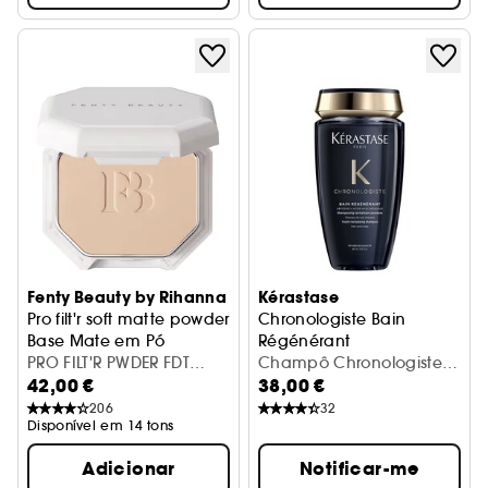
Fenty Beauty by Rihanna
Kérastase
Pro filt'r soft matte powder
Chronologiste Bain
Base Mate em Pó
Régénérant
PRO FILT'R PWDER FDT
Champô Chronologiste -
Champô Revitalizante
42,00 €
38,00 €
SOFT MATTE 220
Bain Régénérant
206
32
Disponível em 14 tons
Adicionar
Notificar-me