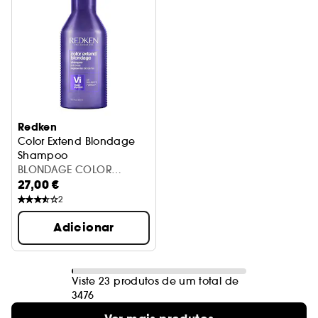
Redken
Color Extend Blondage
Shampoo
Champô Cabelos Loiros
BLONDAGE COLOR
27,00 €
EXTEND SHAMPOO 300ML
2
Adicionar
Viste 23 produtos de um total de
3476