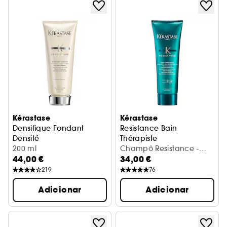
Kérastase
Kérastase
Densifique Fondant
Resistance Bain
Densité
Thérapiste
Tratamento Densificante
200 ml
Champô -Balsamo Renovado
Champô Resistance -
44,00 €
34,00 €
Bain Thérapiste
219
76
Adicionar
Adicionar