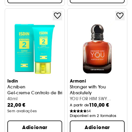
Isdin
Armani
Acniben
Stronger with You
Gel-creme Controlo de Brilhos e Borbulhas
Absolutely
40ml
Eau de Parfum
YOU FOR HIM SWY
22,00 €
110,00 €
ABSOLUTELY 50ML
A partir de
Sem avaliações
64
Disponível em 2 formatos
Adicionar
Adicionar