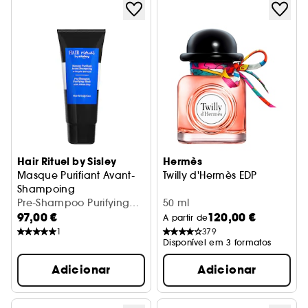
Hair Rituel by Sisley
Hermès
Masque Purifiant Avant-
Twilly d'Hermès EDP
Shampoing
Pré-Champô de Argila Branca
Pre-Shampoo Purifying
50 ml
97,00 €
120,00 €
Mask with White Clay
A partir de
(200 ml)
1
379
Disponível em 3 formatos
Adicionar
Adicionar