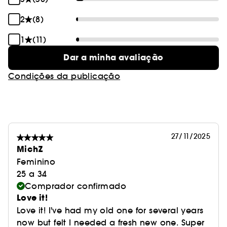
2
(8)
1
(11)
Dar a minha avaliação
Condições da publicação
27/11/2025
MichZ
Feminino
25 a 34
Comprador confirmado
Love it!
Love it! I've had my old one for several years
now but felt I needed a fresh new one. Super