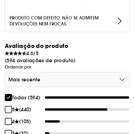
tudo e consiga uma limpeza mais profunda e
muito melhor.
PRODUTO COM DEFEITO. NÃO SE ADMITEM
DEVOLUÇÕES NEM TROCAS.
Avaliação do produto
4.6/5
(594 avaliações de produto)
Ordenar por
Mais recente
Todas (594)
5
(440)
4
(105)
3
(30)