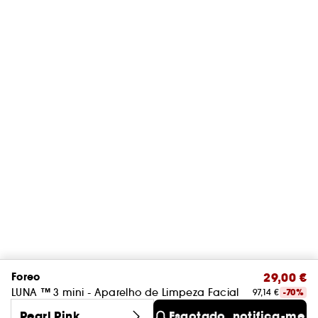
Foreo
29,00 €
LUNA ™ 3 mini - Aparelho de Limpeza Facial
97,14 €
-70%
Pearl Pink
Esgotado, notifica-me!