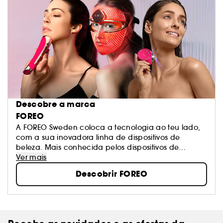
Descobre a marca
FOREO
A FOREO Sweden coloca a tecnologia ao teu lado,
com a sua inovadora linha de dispositivos de
beleza. Mais conhecida pelos dispositivos de
limpeza facial LUNA e máscaras UFO inteligentes, a
Ver mais
FOREO está comprometida em oferecer soluções de
Descobrir FOREO
tecnologia de beleza que te façam sentir bem e
com uma pele de sonho! Com produtos inteligentes,
eficazes e fáceis de usar, vais desfrutar de resultados
incríveis!