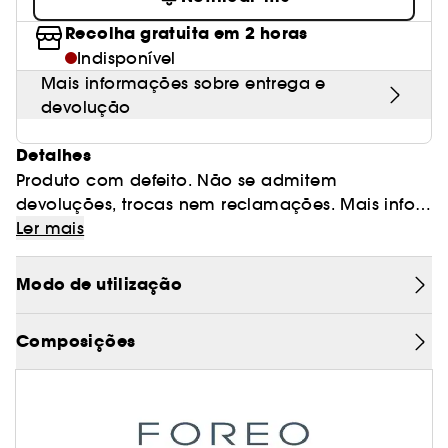
Recolha gratuita em 2 horas
Indisponível
Mais informações sobre entrega e
devolução
Detalhes
Produto com defeito. Não se admitem
devoluções, trocas nem reclamações. Mais info:
https://www.sephora.pt/campanhas.html
Ler mais
O LUNA mini 3 é um massageador de limpeza
Modo de utilização
facial com tecnologia T-Sonic™ aprimorada,
com 12 intensidades de massagem ajustáveis e
Composições
uma superfície dupla, para uma experiência de
cuidado da pele totalmente customizável. O
novo design sueco conta com uma cabeça
maior, conectividade com o aplicativo e
filamentos mais macios e mais longos. Junte isso