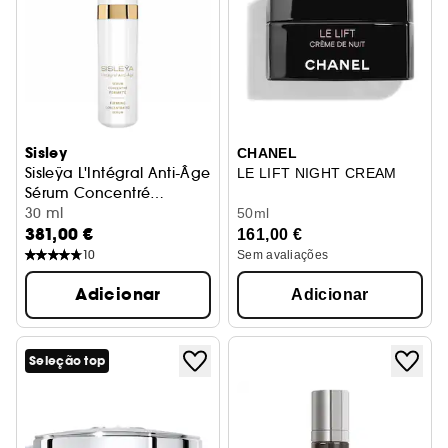
Sisley
CHANEL
Sisleÿa L'Intégral Anti-Âge
LE LIFT NIGHT CREAM
Sérum Concentré
Fermeté
Sérum de firmeza
30 ml
50ml
381,00 €
161,00 €
10
Sem avaliações
Adicionar
Adicionar
Seleção top