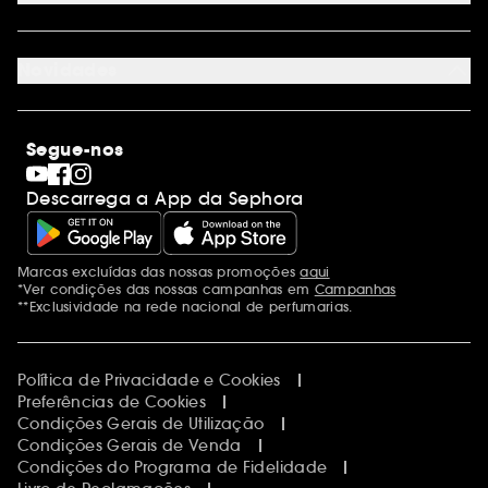
Cartão oferta empresas
Site Map
Juntar Sephora
Contacta-nos
Sephora Prize 2026
Novidades
Blog Sephora
Lojas
Saldos
Os nossos compromissos
Maquilhagem
Internacional
Segue-nos
Dia dos Namorados
Descobrir a Sephora
Dia do Pai
Código promocional Sephora
Descarrega a App da Sephora
Dia da Mãe
Calendários do Advento
Singles' Day
Black Friday
Marcas excluídas das nossas promoções
aqui
Menções adicionais
Cyber Monday
*Ver condições das nossas campanhas em
Campanhas
Blue Monday
**Exclusividade na rede nacional de perfumarias.
Política de Privacidade e Cookies
Preferências de Cookies
Condições Gerais de Utilização
Condições Gerais de Venda
Condições do Programa de Fidelidade