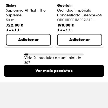
Sisley
Guerlain
Supremÿa At Night The
Orchidée Impériale
Supreme
Concentrado Essence-lotion
50 mL
Creme Anti-Idade
ORCHIDEE IMPERIALE
722,00 €
198,00 €
LOTION RICHE
8
3
Adicionar
Adicionar
Viste 20 produtos de um total de
307
Ver mais produtos