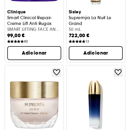
Clinique
Sisley
Smart Clinical Repair-
Supremÿa La Nuit Le
Creme Lift Anti Rugas
Grand
SMART LIFTING FACE AND
Tratamento Anti-Idade
50 mL
99,00 €
722,00 €
NECK CREAM 50ML
40
13
Adicionar
Adicionar