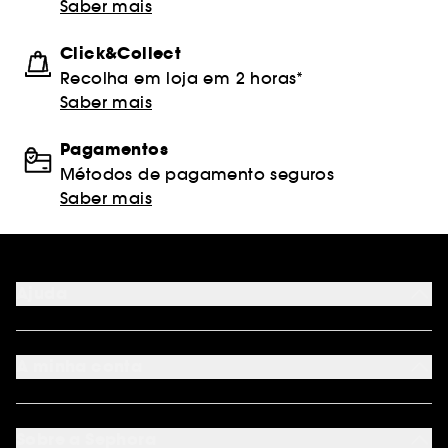
Saber mais
Click&Collect
Recolha em loja em 2 horas*
Saber mais
Pagamentos
Métodos de pagamento seguros
Saber mais
Ajuda
FAQ
Métodos de pagamento
A minha conta
Condições de Entrega
Devoluções
Seguir encomenda
Cartão oferta digital
Programa de Fidelidade
Cartão oferta físico
Sobre a Sephora