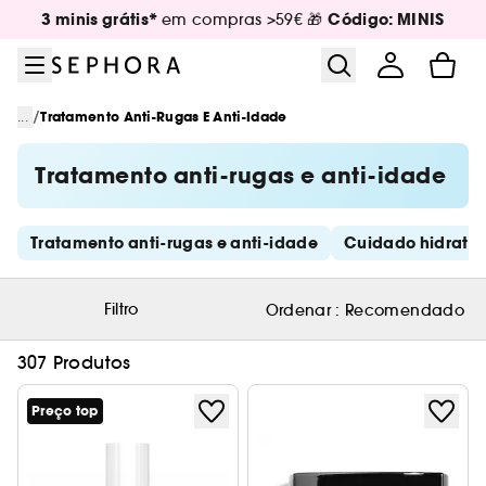
Ir para o menu
Ir para o conteúdo principal
Ir para o rodapé
3 minis grátis*
Código: MINIS
em compras >59€ 🎁
/
...
Tratamento Anti-Rugas E Anti-Idade
Tratamento anti-rugas e anti-idade
Saltar os links rápidos
Tratamento anti-rugas e anti-idade
Cuidado hidrata
Filtro
Ordenar :
Recomendado
307 Produtos
Preço top