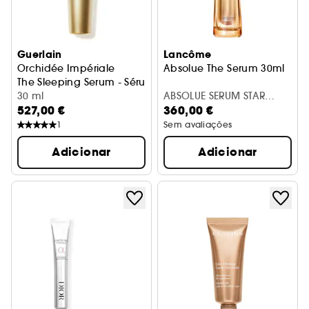
Guerlain
Lancôme
Orchidée Impériale
Absolue The Serum 30ml
The Sleeping Serum - Sérum de Regeneração Noturna
30 ml
ABSOLUE SERUM STAR
527,00 €
360,00 €
LONGEVITY 30ML REFILL
1
Sem avaliações
Adicionar
Adicionar