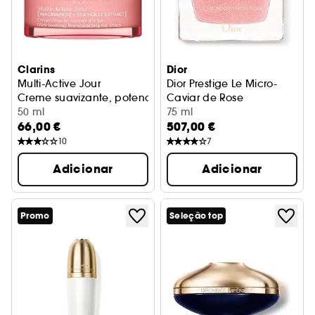
Clarins
Dior
Multi-Active Jour
Dior Prestige Le Micro-
Creme suavizante, potenciador da luminosidade, peles s
Caviar de Rose
50 ml
Creme facial anti-idade e r
75 ml
66,00 €
507,00 €
10
7
Adicionar
Adicionar
Promo
Seleção top