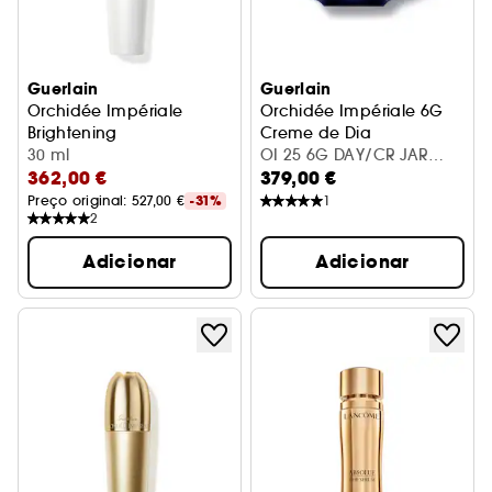
Guerlain
Guerlain
Orchidée Impériale
Orchidée Impériale 6G
Brightening
Creme de Dia
O Concentrado de Brilho
30 ml
OI 25 6G DAY/CR JAR
362,00 €
379,00 €
50ML
Preço original: 
527,00 €
-31%
1
2
Adicionar
Adicionar