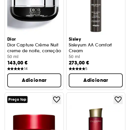
Dior
Sisley
Dior Capture Crème Nuit
Sisleyum AA Comfort
creme de noite, correção de rugas e firmeza
Cream
50 ml
Creme anti-idade confortant
50 ml
143,00 €
273,00 €
14
5
Adicionar
Adicionar
Preço top