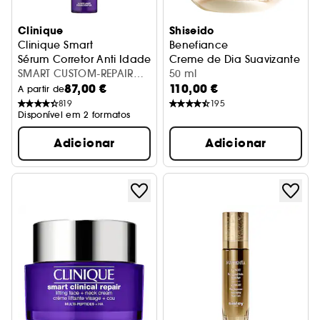
Clinique
Shiseido
Clinique Smart
Benefiance
Sérum Corretor Anti Idade
Creme de Dia Suavizante Anti
SMART CUSTOM-REPAIR
50 ml
87,00 €
110,00 €
SERUM 30ML
A partir de
819
195
Disponível em 2 formatos
Adicionar
Adicionar