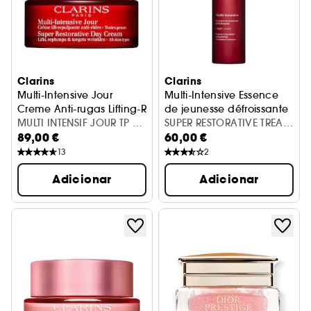
Clarins
Clarins
Multi-Intensive Jour
Multi-Intensive Essence
Creme Anti-rugas Lifting-Redensificante
de jeunesse défroissante
MULTI INTENSIF JOUR TP 50
Loção Diária
SUPER RESTORATIVE TREAT
89,00 €
60,00 €
ML
ESSENCE 200ML
13
2
Adicionar
Adicionar