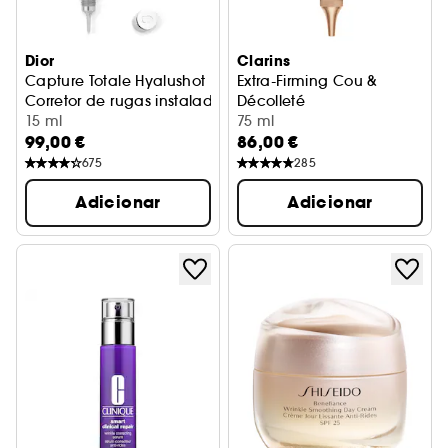
Dior
Clarins
Capture Totale Hyalushot
Extra-Firming Cou &
Corretor de rugas instaladas e 1os sinais de rugas
Décolleté
15 ml
Tratamento reafirmante par
75 ml
99,00 €
86,00 €
675
285
Adicionar
Adicionar