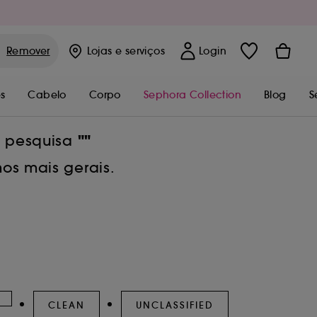
Remover
Lojas
e serviços
Login
s
Cabelo
Corpo
Sephora Collection
Blog
S
""
a pesquisa
os mais gerais.
CLEAN
UNCLASSIFIED