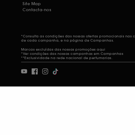
Site Map
Contacta-nos
*Consulta as condições das nossas ofertas promocionais nas
de cada campanha, e na página de
Campanhas.
Marcas excluídas das nossas promoções
aqui
*Ver condições das nossas campanhas em
Campanhas
**Exclusividade na rede nacional de perfumarias.