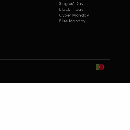
Singles' Day
Black Friday
Cyber Monday
Blue Monday