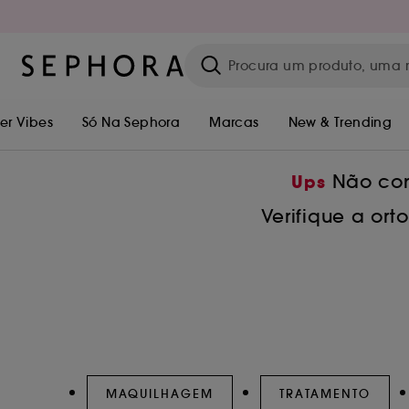
r Vibes
Só Na Sephora
Marcas
New & Trending
Não con
Ups
Verifique a or
MAQUILHAGEM
TRATAMENTO