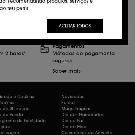
da, recomendando produtos, serviços e
o teu perfil.
 ser do seu interesse através de anúncios
ACEITAR TODOS
s que visitou, no seu histórico de
Pagamentos
s do nosso site e os seus hábitos de
m 2 horas*
Métodos de pagamento
seguros
Saber mais
ntidade.
ntimento. Tu podes personalizar as tuas
 ou decidir "aceitar todos" ou "recuzar
acidade e Cookies
Novidades
Cookies
Saldos
 de Utilização
Maquilhagem
s de Venda
Dia dos Namorados
ograma de Fidelidade
Dia do Pai
ações
Dia da Mãe
ublicação
Calendários do Advento