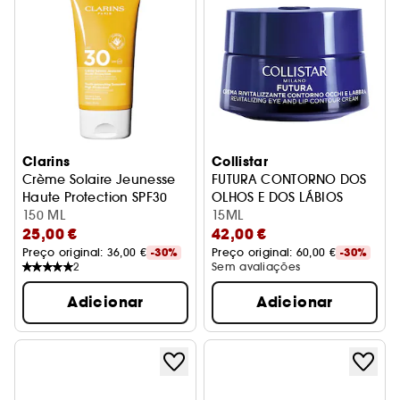
Clarins
Collistar
Crème Solaire Jeunesse
FUTURA CONTORNO DOS
Haute Protection SPF30
OLHOS E DOS LÁBIOS
Protetores solares
150 ML
REVITALIZANTE
15ML
25,00 €
42,00 €
Preço original: 
36,00 €
-30%
Preço original: 
60,00 €
-30%
2
Sem avaliações
Adicionar
Adicionar