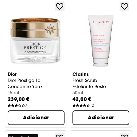
Dior
Clarins
Dior Prestige Le
Fresh Scrub
Concentré Yeux
Esfoliante Rosto
Cuidado anti-idade para o contorno dos olhos
15 ml
50ml
239,00 €
42,00 €
7
12
Adicionar
Adicionar