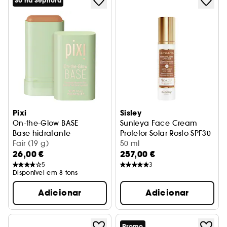
Só na Sephora
Pixi
Sisley
On-the-Glow BASE
Sunleya Face Cream
Base hidratante
Protetor Solar Rosto SPF30
Fair (19 g)
50 ml
26,00 €
257,00 €
5
3
Disponível em 8 tons
Adicionar
Adicionar
Promo