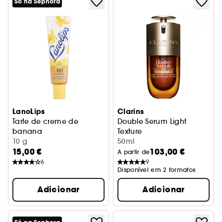
Só na Sephora
LanoLips
Clarins
Tarte de creme de
Double Serum Light
banana
Texture
Bálsamo para lábios e pele seca
10 g
Serum Antienvelhecimento R
50ml
15,00 €
103,00 €
A partir de
6
9
Disponível em 2 formatos
Adicionar
Adicionar