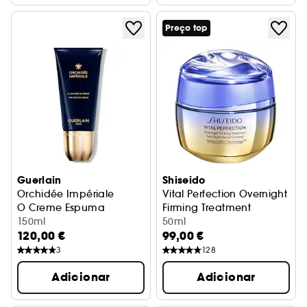
Preço top
Guerlain
Shiseido
Orchidée Impériale
Vital Perfection Overnight
O Creme Espuma
Firming Treatment
150ml
creme de noite anti-idade
50ml
120,00 €
99,00 €
3
128
Adicionar
Adicionar