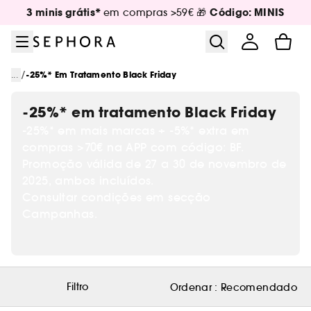
Ir para o menu
Ir para o conteúdo principal
Ir para o rodapé
3 minis grátis*
Código: MINIS
em compras >59€ 🎁
/
...
-25%* Em Tratamento Black Friday
-25%* em tratamento Black Friday
-25%* em mais marcas + -5%* extra em
compras >70€ na APP com código: BF.
Promoção válida de 27 a 30 de novembro de
2025, ambos incluídos.
Consultar condições em secção
Campanhas.
Filtro
Ordenar :
Recomendado