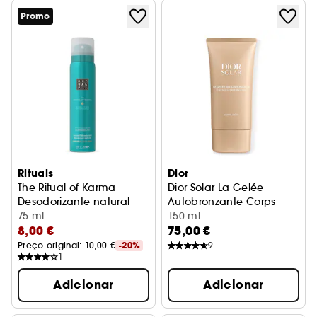
Promo
Rituals
Dior
The Ritual of Karma
Dior Solar La Gelée
Desodorizante natural
Autobronzante Corps
75 ml
Autobronzeador corporal
150 ml
8,00 €
75,00 €
Preço original: 
10,00 €
-20%
9
1
Adicionar
Adicionar