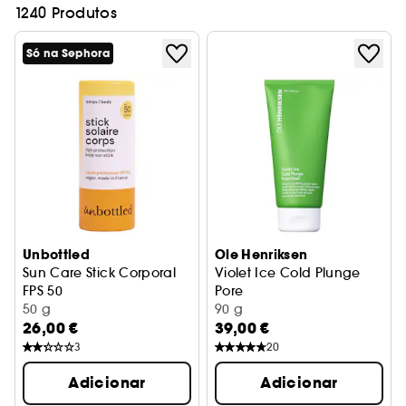
1240 Produtos
Só na Sephora
Unbottled
Ole Henriksen
Sun Care Stick Corporal
Violet Ice Cold Plunge
FPS 50
Pore
50 g
Máscara desintoxicante puri
90 g
26,00 €
39,00 €
3
20
Adicionar
Adicionar