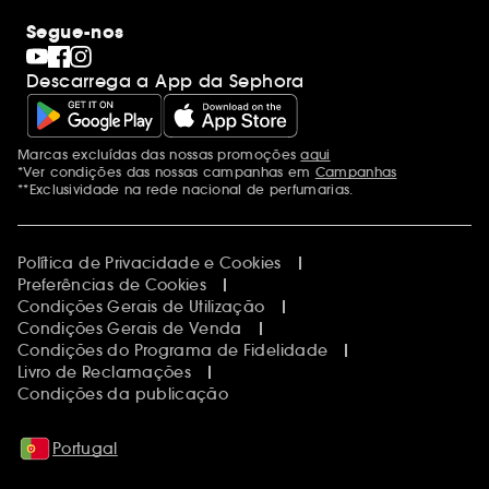
Os nossos compromissos
Maquilhagem
Internacional
Segue-nos
Dia dos Namorados
Descobrir a Sephora
Dia do Pai
Código promocional Sephora
Descarrega a App da Sephora
Dia da Mãe
Calendários do Advento
Singles' Day
Black Friday
Marcas excluídas das nossas promoções
aqui
Menções adicionais
Cyber Monday
*Ver condições das nossas campanhas em
Campanhas
Blue Monday
**Exclusividade na rede nacional de perfumarias.
Política de Privacidade e Cookies
Preferências de Cookies
Condições Gerais de Utilização
Condições Gerais de Venda
Condições do Programa de Fidelidade
Livro de Reclamações
Condições da publicação
Portugal