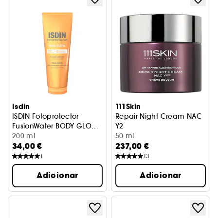
Isdin
111Skin
ISDIN Fotoprotector
Repair Night Cream NAC
FusionWater BODY GLOW
Y2
SPF30 200ML
Protetor solar corporal
200 ml
Creme de noite para o rosto
50 ml
34,00 €
237,00 €
1
13
Adicionar
Adicionar