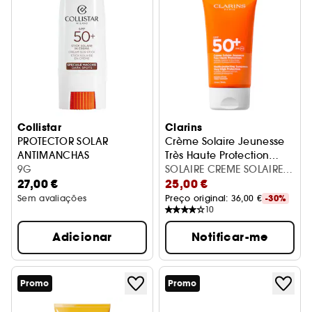
Collistar
Clarins
PROTECTOR SOLAR
Crème Solaire Jeunesse
ANTIMANCHAS
Très Haute Protection
9G
SPF50+
Protetores solares
SOLAIRE CREME SOLAIRE
27,00 €
25,00 €
CORPS SPF50
Sem avaliações
Preço original: 
36,00 €
-30%
10
Adicionar
Notificar-me
Promo
Promo