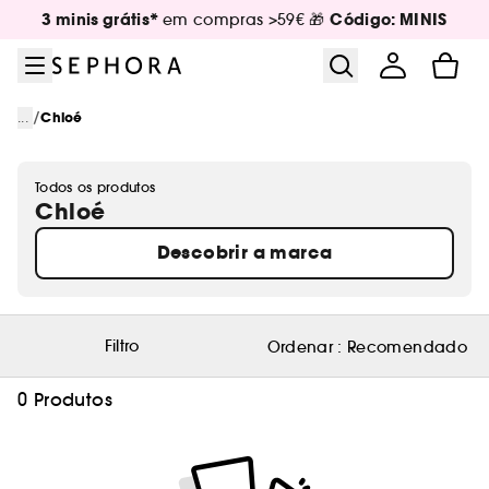
Ir para o menu
Ir para o conteúdo principal
Ir para o rodapé
3 minis grátis*
Código: MINIS
em compras >59€ 🎁
/
...
Chloé
Todos os produtos
Chloé
Descobrir a marca
Filtro
Ordenar :
Recomendado
0 Produtos