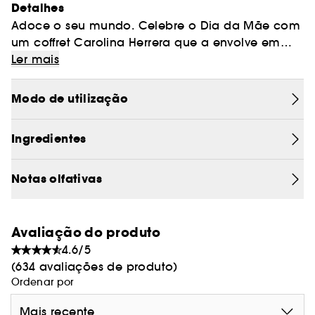
Detalhes
Adoce o seu mundo. Celebre o Dia da Mãe com
um coffret Carolina Herrera que a envolve em
glamour e alegria sem esforço. A nossa
Ler mais
fragrância assinatura e os seus essenciais a
condizer afirmam-se desde a primeira
Modo de utilização
vaporização: elegantes, modernos e
inesquecíveis.
Ingredientes
Inclui: La Bomba Eau de Parfum 80 ml + Loção
Corporal 100 ml + Formato viagem 10 ml
Notas olfativas
Avaliação do produto
4.6/5
(634 avaliações de produto)
Ordenar por
Mais recente