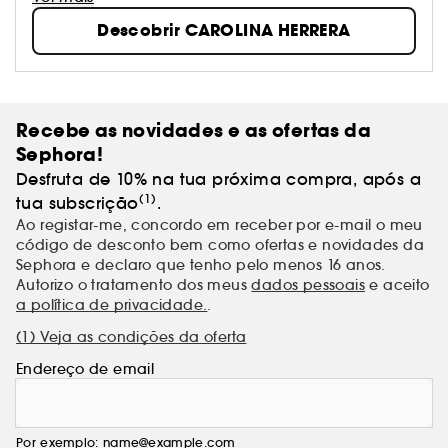
criações de moda e de perfume de Carolina
Descobrir CAROLINA HERRERA
Herrera são verdadeiros clássicos modernos e
intemporais. O seu estilo, elegante e sensual, mistura
uma sofisticação de alta costura com um toque de
inspiração sul-americana, nomeadamente na linha
icónica, os perfumes «212».
Recebe as novidades e as ofertas da
Sephora!
Desfruta de 10% na tua próxima compra, após a
(1)
tua subscrição
.
Ao registar-me, concordo em receber por e-mail o meu
código de desconto bem como ofertas e novidades da
Sephora e declaro que tenho pelo menos 16 anos.
Autorizo o tratamento dos meus
dados pessoais
e aceito
a política de privacidade.
.
(1) Veja as condições da oferta
Endereço de email
Por exemplo: name@example.com