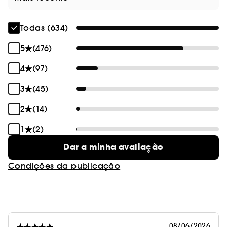
Todas (634)
5
(476)
4
(97)
3
(45)
2
(14)
1
(2)
Dar a minha avaliação
Condições da publicação
08/06/2026