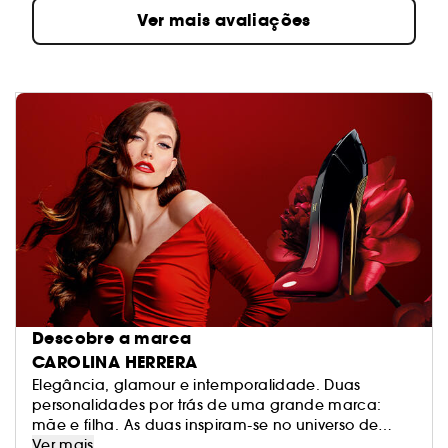
Ver mais avaliações
Descobre a marca
CAROLINA HERRERA
Elegância, glamour e intemporalidade. Duas
personalidades por trás de uma grande marca:
mãe e filha. As duas inspiram-se no universo de
Nova Iorque, cosmopolita, urbana e sedutora. As
Ver mais