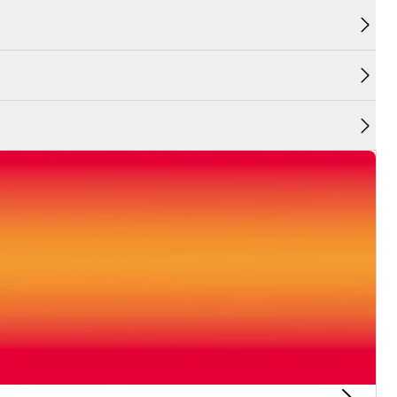
cnologia exclusiva NARS Anti-Oxidation Complex
 da poluição e dos danos causados pela luz azul.
ina microalgas e ácido bio-hialurónico para
ratação da pele. Os Pós Absorventes
m acabamento mate altamente satisfatório.
 pele.