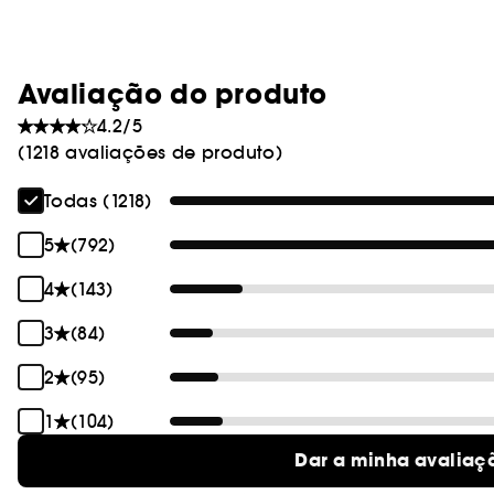
Avaliação do produto
4.2/5
(1218 avaliações de produto)
Todas (1218)
5
(792)
4
(143)
3
(84)
2
(95)
1
(104)
Dar a minha avaliaç