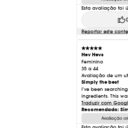
Esta avaliação foi út
Reportar este cont
Hev Hevs
Feminino
35 a 44
Avaliação de um ut
Simply the best
I’ve been searchin
ingredients. This wa
Traduzir com Goog
Recomendado: Si
Avaliação o
Esta avaliação foi út