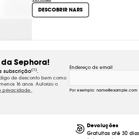
extravagância total, com elegância clássica e
DESCOBRIR NARS
critérios da beleza.
 da Sephora!
Endereço de email
(1)
a subscrição
.
código de desconto bem como
menos 16 anos. Autorizo o
e privacidade.
.
Por exemplo: name@example.com
Devoluções
Gratuitas até 30 dia