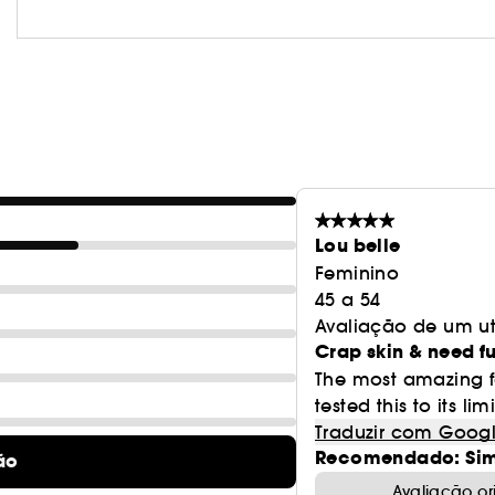
Vegan :
Produtos fabricados com ingredientes de o
Lou belle
Feminino
45 a 54
Avaliação de um ut
Crap skin & need fu
The most amazing f
tested this to its lim
Traduzir com Goog
Recomendado: Si
ão
Avaliação o