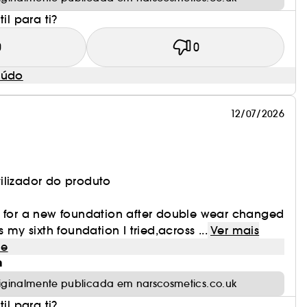
il para ti?
0
0
eúdo
12/07/2026
ilizador do produto
g for a new foundation after double wear changed
s my sixth foundation I tried,across ...
Ver mais
le
m
riginalmente publicada em narscosmetics.co.uk
il para ti?