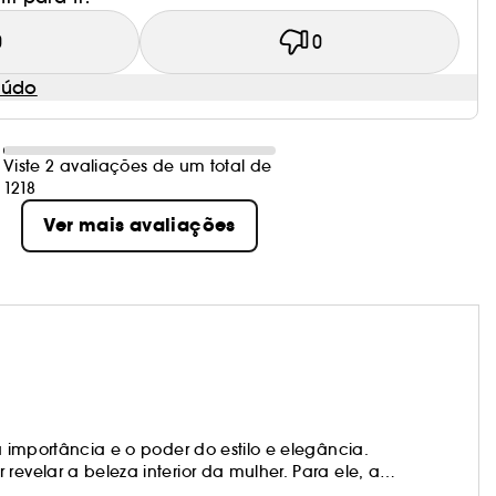
0
0
eúdo
Viste 2 avaliações de um total de
1218
Ver mais avaliações
 a importância e o poder do estilo e elegância.
revelar a beleza interior da mulher. Para ele, a
 a essência da mulher. Do seu famoso "look natural" à