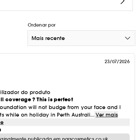
rigem natural.
Ordenar por
Mais recente
23/07/2026
ilizador do produto
ll coverage ? This is perfect
oundation will not budge from your face and I
its while on holiday in Perth Australi...
Ver mais
le
m
riginalmente publicada em narscosmetics.co.uk