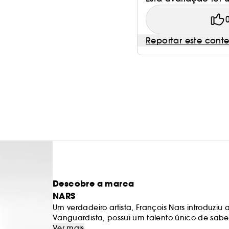
Reportar este cont
Descobre a marca
NARS
Um verdadeiro artista, François Nars introduziu
Vanguardista, possui um talento único de saber 
maquilhagem não é uma máscara e deve revelar
Ver mais