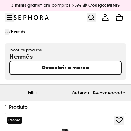
Ir para o menu
Ir para o conteúdo principal
Ir para o rodapé
3 minis grátis*
Código: MINIS
em compras >59€ 🎁
/
...
Hermès
Todos os produtos
Hermès
Descobrir a marca
Filtro
Ordenar :
Recomendado
1 Produto
Promo