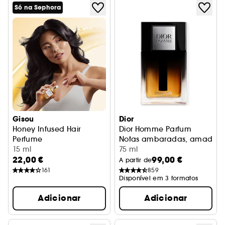
Só na Sephora
Gisou
Dior
Honey Infused Hair
Dior Homme Parfum
Perfume
Notas ambaradas, amadeirad
Wildflower Honey
15 ml
75 ml
22,00 €
99,00 €
A partir de
161
859
Disponível em 3 formatos
Adicionar
Adicionar