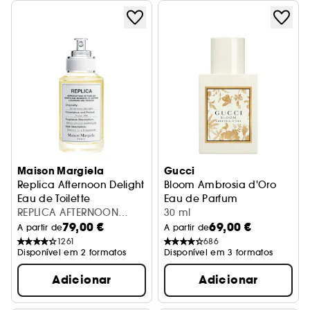
Maison Margiela
Gucci
Replica Afternoon Delight
Bloom Ambrosia d'Oro
Eau de Toilette
Eau de Parfum
REPLICA AFTERNOON
30 ml
79,00 €
69,00 €
DELIGHT EDT 30ML
A partir de
A partir de
1261
686
Disponível em 2 formatos
Disponível em 3 formatos
Adicionar
Adicionar