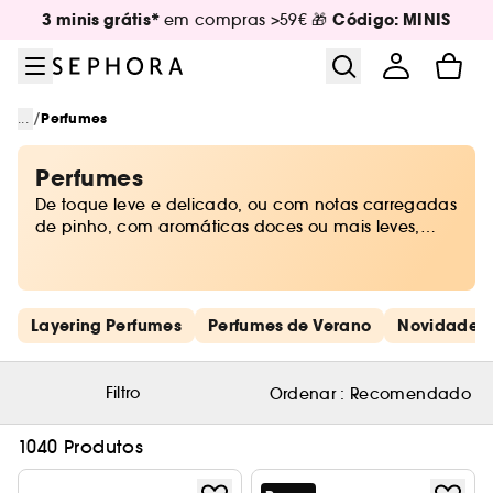
Ir para o menu
Ir para o conteúdo principal
Ir para o rodapé
3 minis grátis*
Código: MINIS
em compras >59€ 🎁
/
...
Perfumes
Perfumes
De toque leve e delicado, ou com notas carregadas
de pinho, com aromáticas doces ou mais leves,
combinando perfeitamente com a temperatura que
só chega no verão. As escolhas da Sephora são
variadas e ideais para cada um.
Saltar os links rápidos
Layering Perfumes
Perfumes de Verano
Novidades
Filtro
Ordenar :
Recomendado
1040 Produtos