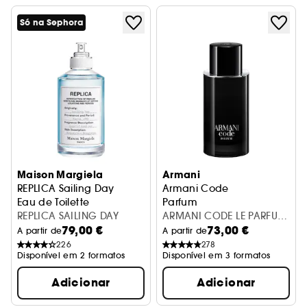
Só na Sephora
Maison Margiela
Armani
REPLICA Sailing Day
Armani Code
Eau de Toilette
Parfum
REPLICA SAILING DAY
ARMANI CODE LE PARFUM
79,00 €
73,00 €
EDP V150ML REFILL
A partir de
A partir de
226
278
Disponível em 2 formatos
Disponível em 3 formatos
Adicionar
Adicionar