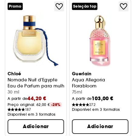
Promo
Seleção top
Chloé
Guerlain
Nomade Nuit d'Egypte
Aqua Allegoria
Eau de Parfum para mulher
Florabloom
30 ml
Eau de Parfum
75ml
44,20 €
103,00 €
A partir de
A partir de
Preço original: 
62,00 €
-28%
272
187
Disponível em 3 formatos
Disponível em 3 formatos
Adicionar
Adicionar