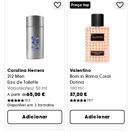
Preço top
Carolina Herrera
Valentino
212 Men
Born in Roma Coral
Eau de Toilette
Donna
Vaporisateur 50 ml
Bruma Corporal
100 ml
65,00 €
37,00 €
A partir de
103
797
Disponível em 3 formatos
Adicionar
Adicionar