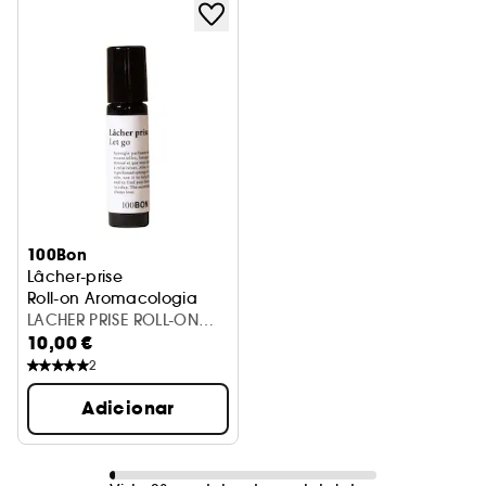
100Bon
Lâcher-prise
Roll-on Aromacologia
LACHER PRISE ROLL-ON
10,00 €
10ML
2
Adicionar