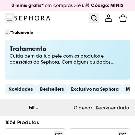
Ir para o menu
Ir para o conteúdo principal
Ir para o rodapé
3 minis grátis*
Código: MINIS
em compras >59€ 🎁
/
...
Tratamento
Tratamento
Cuida bem da tua pele com os produtos e
acessórios da Sephora. Com alguns cuidados
básicos, podes prevenir o aparecimento de rugas,
acne, manchas e perda de elasticidade da pele.
Saltar os links rápidos
Novidades
Bestsellers
Exclusivo na Sephora
Min
Filtro
Ordenar :
Recomendado
1854 Produtos