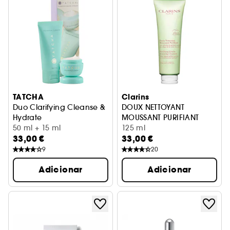
TATCHA
Clarins
Duo Clarifying Cleanse &
DOUX NETTOYANT
Hydrate
MOUSSANT PURIFIANT
Duo de Descoberta Tamanho de Viagem
50 ml + 15 ml
Espuma de limpeza facial
125 ml
33,00 €
33,00 €
9
20
Adicionar
Adicionar