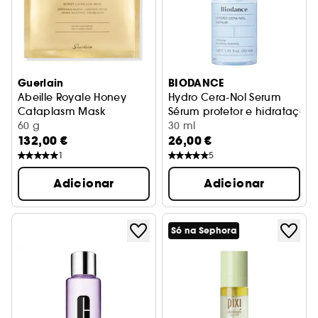
Guerlain
BIODANCE
Abeille Royale Honey
Hydro Cera-Nol Serum
Cataplasm Mask
Sérum protetor e hidratação 
60 g
30 ml
132,00 €
26,00 €
1
5
Adicionar
Adicionar
Só na Sephora