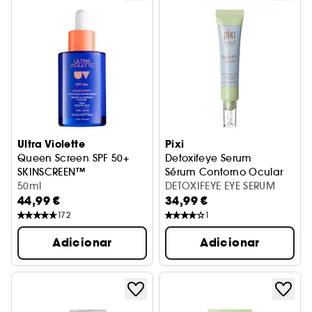
Ultra Violette
Pixi
Queen Screen SPF 50+
Detoxifeye Serum
SKINSCREEN™
Sérum Contorno Ocular
Sérum Iluminador Solar
50ml
DETOXIFEYE EYE SERUM
44,99 €
34,99 €
172
1
Adicionar
Adicionar