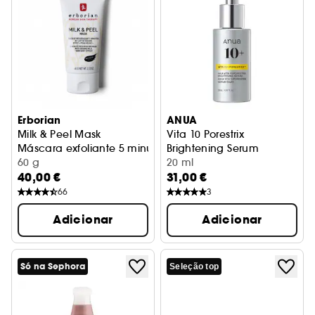
Erborian
ANUA
Milk & Peel Mask
Vita 10 Porestrix
Máscara exfoliante 5 minutos
Brightening Serum
60 g
Sérum iluminador
20 ml
40,00 €
31,00 €
66
3
Adicionar
Adicionar
Só na Sephora
Seleção top