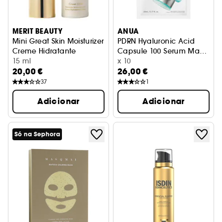
MERIT BEAUTY
ANUA
Mini Great Skin Moisturizer
PDRN Hyaluronic Acid
Creme Hidratante
Capsule 100 Serum Mask
15 ml
– Máscara de
x 10
20,00 €
26,00 €
hidratação intensa
37
1
Adicionar
Adicionar
Só na Sephora