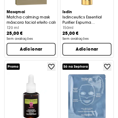
Masqmai
Isdin
Matcha calming mask
Isdinceutics Essential
máscara facial efeito calmante
Purifier Espuma
120 ml
Limpiadora
150ml
25,00 €
25,00 €
Sem avaliações
Sem avaliações
Adicionar
Adicionar
Promo
Só na Sephora