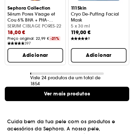
Sephora Collection
111Skin
Sérum Pores Visage et
Cryo De-Puffing Facial
Cou 6% BHA + PHA-
Mask
Serúm Anti Poros
SERUM CIBLAGE PORES-22
Máscara de Olhos Energizan
5 x 30 ml
18,00 €
119,00 €
Preço original: 
22,99 €
-21%
9
397
Adicionar
Adicionar
Viste 24 produtos de um total de
1854
Ver mais produtos
Cuida bem da tua pele com os produtos e
acessórios da Sephora. A nossa pele,