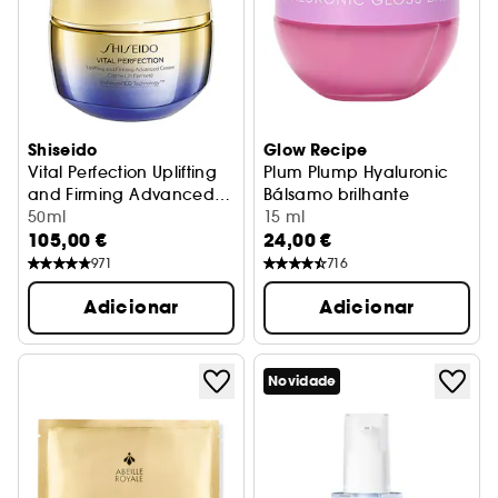
Shiseido
Glow Recipe
Vital Perfection Uplifting
Plum Plump Hyaluronic
and Firming Advanced
Bálsamo brilhante
Cream
creme anti-idade
50ml
15 ml
105,00 €
24,00 €
971
716
Adicionar
Adicionar
Novidade