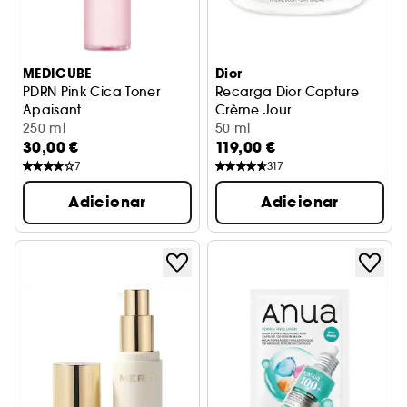
MEDICUBE
Dior
PDRN Pink Cica Toner
Recarga Dior Capture
Apaisant
Crème Jour
Loção tonificante iluminadora para o rosto
250 ml
Correção anti-idade de el
50 ml
30,00 €
119,00 €
7
317
Adicionar
Adicionar