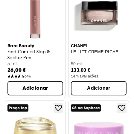
Rare Beauty
CHANEL
Find Comfort Stop &
LE LIFT CREME RICHE
Soothe Pen
Roll-On Apaziguante
5 ml
50 ml
26,00 €
133,00 €
646
Sem avaliações
Adicionar
Adicionar
Preço top
Só na Sephora