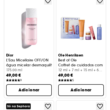
Dior
Ole Henriksen
L'Eau Micellaire OFF/ON
Best of Ole
água micelar desmaquilhante para rosto, olhos e lábios
Coffret de cuidados com vit
175.00 ml
12 ml + 7 ml + 15 ml + 60
49,00 €
49,00 €
ml + 65 ml
9
5
Adicionar
Adicionar
Só na Sephora