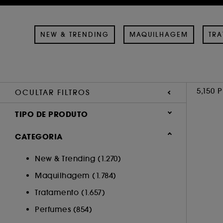
NEW & TRENDING
MAQUILHAGEM
TR
5,150 
OCULTAR FILTROS
TIPO DE PRODUTO
Tratamento (1804)
CATEGORIA
Maquilhagem (1531)
New & Trending (1.270)
Perfumes (820)
Maquilhagem (1.784)
Cabelo (755)
Acessórios (209)
Tratamento (1.657)
Corpo (37)
Perfumes (854)