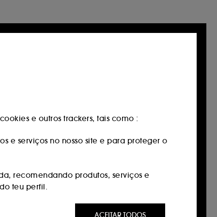
ookies e outros trackers, tais como :
os e serviços no nosso site e para proteger o
da, recomendando produtos, serviços e
o teu perfil.
 ser do seu interesse através de anúncios
ACEITAR TODOS