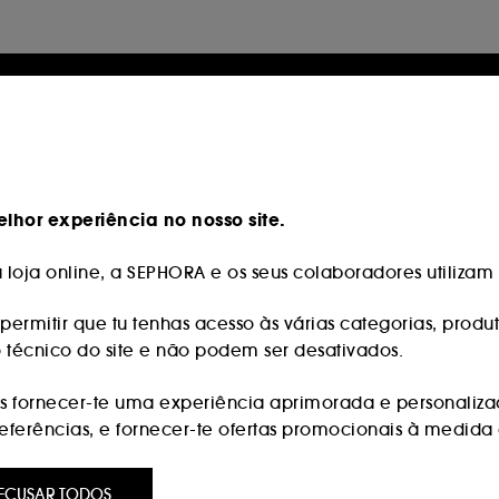
lhor experiência no nosso site.
loja online, a SEPHORA e os seus colaboradores utilizam c
permitir que tu tenhas acesso às várias categorias, produt
o técnico do site e não podem ser desativados.
 fornecer-te uma experiência aprimorada e personaliza
erências, e fornecer-te ofertas promocionais à medida d
:
são utilizados para lhe apresentar conteúdos que possam
ECUSAR TODOS