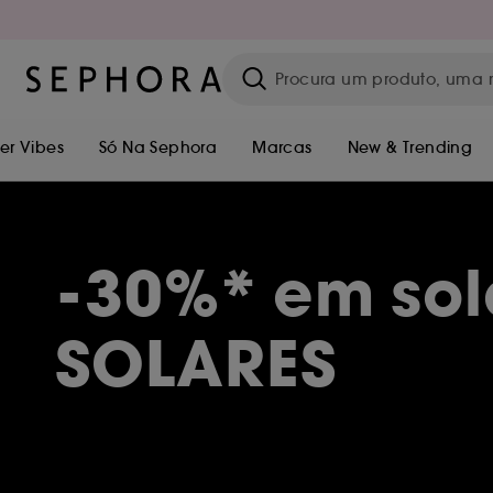
r Vibes
Só Na Sephora
Marcas
New & Trending
-30%* em sol
SOLARES