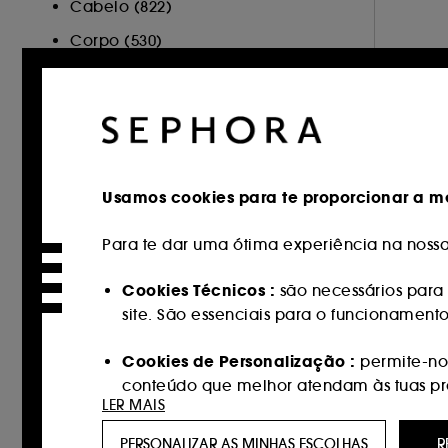
Cabelo (822)
Corpo (530)
Sephora Collection (107)
Cartão Oferta (1)
Minis (3)
Hot on Social (128)
Usamos cookies para te proporcionar a me
MARCA
Para te dar uma ótima experiência na nossa 
Cookies Técnicos :
são necessários para 
site. São essenciais para o funcionament
Sephora Collection (332)
100Bon (1)
Cookies de Personalização :
permite-nos
conteúdo que melhor atendam às tuas pref
111Skin (27)
LER MAIS
AESTURA (9)
Cookies de redes sociais e publicidade 
PERSONALIZAR AS MINHAS ESCOLHAS
R