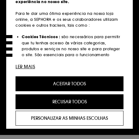
experiência no nosso site.
Entregas grátis
Para te dar uma ótima experiência na nossa loja
em compras superiores a 39€
online, a SEPHORA e os seus colaboradores utilizam
cookies e outros trackers, tais como :
Saber mais
Cookies Técnicos :
são necessários para permitir
Devoluções
que tu tenhas acesso às várias categorias,
produtos e serviços no nosso site e para proteger
Gratuitas até 30 dias
o site. São essenciais para o funcionamento
técnico do site e não podem ser desativados.
Saber mais
LER MAIS
Cookies de Personalização :
permite-nos
Click&Collect
fornecer-te uma experiência aprimorada e
Recolha em loja em 2 horas*
ACEITAR TODOS
personalizada, recomendando produtos, serviços
e conteúdo que melhor atendam às tuas
Saber mais
preferências, e fornecer-te ofertas promocionais à
RECUSAR TODOS
medida do teu perfil.
Pagamentos
Cookies de redes sociais e publicidade :
são
Métodos de pagamento seguros
PERSONALIZAR AS MINHAS ESCOLHAS
utilizados para lhe apresentar conteúdos que
possam ser do seu interesse através de anúncios
Saber mais
personalizados, incluindo em sites de terceiros e
plataformas de redes sociais, com base nas