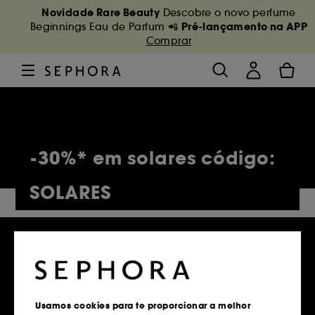
Novidade Rare Beauty
Descobre o novo perfume
Pré-lançamento na APP
Beginnings Eau de Parfum 📲
Comprar
-30%* em solares código:
SOLARES
5,145 Produtos
Usamos cookies para te proporcionar a melhor