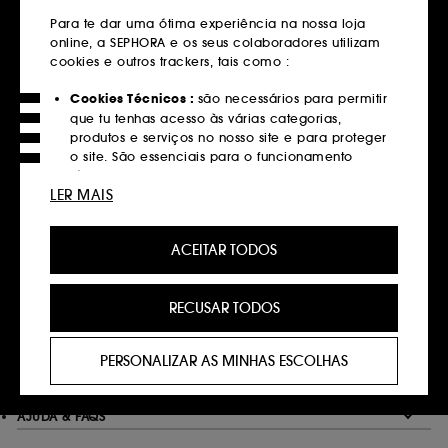
em compras superiores a 39€
Para te dar uma ótima experiência na nossa loja
online, a SEPHORA e os seus colaboradores utilizam
Saber mais
cookies e outros trackers, tais como :
Devoluções
Cookies Técnicos :
são necessários para permitir
que tu tenhas acesso às várias categorias,
Gratuitas até 30 dias
produtos e serviços no nosso site e para proteger
Saber mais
o site. São essenciais para o funcionamento
técnico do site e não podem ser desativados.
LER MAIS
Click&Collect
Cookies de Personalização :
permite-nos
Recolha em loja em 2 horas*
fornecer-te uma experiência aprimorada e
ACEITAR TODOS
personalizada, recomendando produtos, serviços
Saber mais
e conteúdo que melhor atendam às tuas
preferências, e fornecer-te ofertas promocionais à
RECUSAR TODOS
medida do teu perfil.
Pagamentos
Métodos de pagamento seguros
Cookies de redes sociais e publicidade :
são
PERSONALIZAR AS MINHAS ESCOLHAS
utilizados para lhe apresentar conteúdos que
Saber mais
possam ser do seu interesse através de anúncios
personalizados, incluindo em sites de terceiros e
AJUDA & FAQS
plataformas de redes sociais, com base nas
páginas que visitou, no seu histórico de