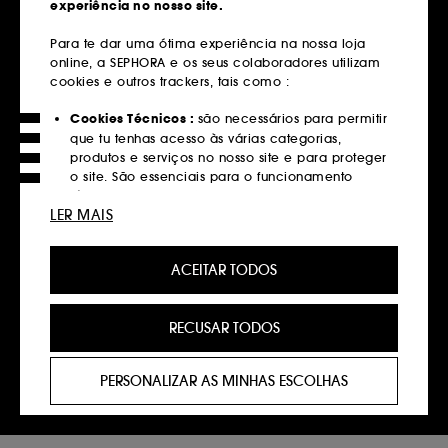
experiência no nosso site.
Entregas grátis
Para te dar uma ótima experiência na nossa loja
em compras superiores a 39€
online, a SEPHORA e os seus colaboradores utilizam
cookies e outros trackers, tais como :
Saber mais
Cookies Técnicos :
são necessários para permitir
Devoluções
que tu tenhas acesso às várias categorias,
produtos e serviços no nosso site e para proteger
Gratuitas até 30 dias
o site. São essenciais para o funcionamento
técnico do site e não podem ser desativados.
Saber mais
LER MAIS
Cookies de Personalização :
permite-nos
Click&Collect
fornecer-te uma experiência aprimorada e
Recolha em loja em 2 horas*
ACEITAR TODOS
personalizada, recomendando produtos, serviços
e conteúdo que melhor atendam às tuas
Saber mais
preferências, e fornecer-te ofertas promocionais à
RECUSAR TODOS
medida do teu perfil.
Pagamentos
Cookies de redes sociais e publicidade :
são
Métodos de pagamento seguros
PERSONALIZAR AS MINHAS ESCOLHAS
utilizados para lhe apresentar conteúdos que
possam ser do seu interesse através de anúncios
Saber mais
personalizados, incluindo em sites de terceiros e
plataformas de redes sociais, com base nas