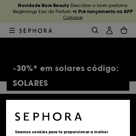
Novidade Rare Beauty
Descobre o novo perfume
Pré-lançamento na APP
Beginnings Eau de Parfum 📲
Comprar
-30%* em solares código:
SOLARES
5,145 Produtos
Usamos cookies para te proporcionar a melhor