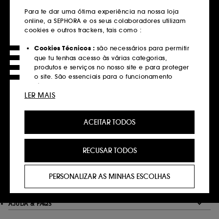
em compras superiores a 39€
Para te dar uma ótima experiência na nossa loja
online, a SEPHORA e os seus colaboradores utilizam
Saber mais
cookies e outros trackers, tais como :
Devoluções
Cookies Técnicos :
são necessários para permitir
que tu tenhas acesso às várias categorias,
Gratuitas até 30 dias
produtos e serviços no nosso site e para proteger
Saber mais
o site. São essenciais para o funcionamento
técnico do site e não podem ser desativados.
LER MAIS
Click&Collect
Cookies de Personalização :
permite-nos
Recolha em loja em 2 horas*
fornecer-te uma experiência aprimorada e
ACEITAR TODOS
personalizada, recomendando produtos, serviços
Saber mais
e conteúdo que melhor atendam às tuas
preferências, e fornecer-te ofertas promocionais à
RECUSAR TODOS
medida do teu perfil.
Pagamentos
Métodos de pagamento seguros
Cookies de redes sociais e publicidade :
são
PERSONALIZAR AS MINHAS ESCOLHAS
utilizados para lhe apresentar conteúdos que
Saber mais
possam ser do seu interesse através de anúncios
personalizados, incluindo em sites de terceiros e
AJUDA & FAQS
plataformas de redes sociais, com base nas
páginas que visitou, no seu histórico de