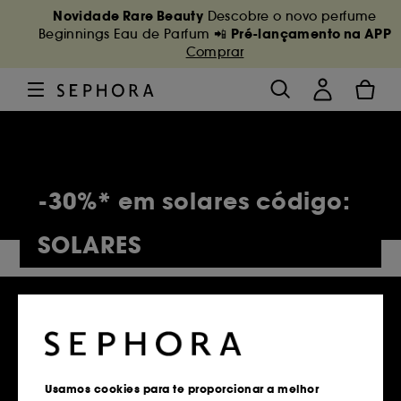
Novidade Rare Beauty
Descobre o novo perfume
Pré-lançamento na APP
Beginnings Eau de Parfum 📲
Comprar
-30%* em solares código:
SOLARES
5,145 Produtos
Usamos cookies para te proporcionar a melhor