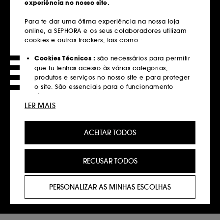
experiência no nosso site.
Entregas grátis
Para te dar uma ótima experiência na nossa loja
em compras superiores a 39€
online, a SEPHORA e os seus colaboradores utilizam
cookies e outros trackers, tais como :
Saber mais
Cookies Técnicos :
são necessários para permitir
Devoluções
que tu tenhas acesso às várias categorias,
produtos e serviços no nosso site e para proteger
Gratuitas até 30 dias
o site. São essenciais para o funcionamento
técnico do site e não podem ser desativados.
Saber mais
LER MAIS
Cookies de Personalização :
permite-nos
Click&Collect
fornecer-te uma experiência aprimorada e
Recolha em loja em 2 horas*
ACEITAR TODOS
personalizada, recomendando produtos, serviços
e conteúdo que melhor atendam às tuas
Saber mais
preferências, e fornecer-te ofertas promocionais à
RECUSAR TODOS
medida do teu perfil.
Pagamentos
Cookies de redes sociais e publicidade :
são
Métodos de pagamento seguros
PERSONALIZAR AS MINHAS ESCOLHAS
utilizados para lhe apresentar conteúdos que
possam ser do seu interesse através de anúncios
Saber mais
personalizados, incluindo em sites de terceiros e
plataformas de redes sociais, com base nas