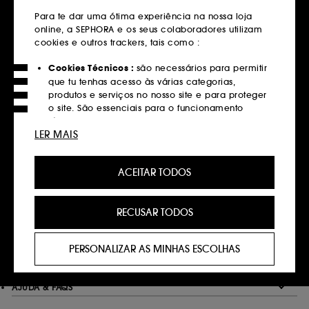
em compras superiores a 39€
Para te dar uma ótima experiência na nossa loja
online, a SEPHORA e os seus colaboradores utilizam
Saber mais
cookies e outros trackers, tais como :
Devoluções
Cookies Técnicos :
são necessários para permitir
que tu tenhas acesso às várias categorias,
Gratuitas até 30 dias
produtos e serviços no nosso site e para proteger
Saber mais
o site. São essenciais para o funcionamento
técnico do site e não podem ser desativados.
LER MAIS
Click&Collect
Cookies de Personalização :
permite-nos
Recolha em loja em 2 horas*
fornecer-te uma experiência aprimorada e
ACEITAR TODOS
personalizada, recomendando produtos, serviços
Saber mais
e conteúdo que melhor atendam às tuas
preferências, e fornecer-te ofertas promocionais à
RECUSAR TODOS
medida do teu perfil.
Pagamentos
Métodos de pagamento seguros
Cookies de redes sociais e publicidade :
são
PERSONALIZAR AS MINHAS ESCOLHAS
utilizados para lhe apresentar conteúdos que
Saber mais
possam ser do seu interesse através de anúncios
personalizados, incluindo em sites de terceiros e
AJUDA & FAQS
plataformas de redes sociais, com base nas
páginas que visitou, no seu histórico de