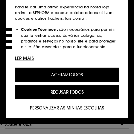
em compras superiores a 39€
Para te dar uma ótima experiência na nossa loja
online, a SEPHORA e os seus colaboradores utilizam
Saber mais
cookies e outros trackers, tais como :
Devoluções
Cookies Técnicos :
são necessários para permitir
que tu tenhas acesso às várias categorias,
Gratuitas até 30 dias
produtos e serviços no nosso site e para proteger
Saber mais
o site. São essenciais para o funcionamento
técnico do site e não podem ser desativados.
LER MAIS
Click&Collect
Cookies de Personalização :
permite-nos
Recolha em loja em 2 horas*
fornecer-te uma experiência aprimorada e
ACEITAR TODOS
personalizada, recomendando produtos, serviços
Saber mais
e conteúdo que melhor atendam às tuas
preferências, e fornecer-te ofertas promocionais à
RECUSAR TODOS
medida do teu perfil.
Pagamentos
Métodos de pagamento seguros
Cookies de redes sociais e publicidade :
são
PERSONALIZAR AS MINHAS ESCOLHAS
utilizados para lhe apresentar conteúdos que
Saber mais
possam ser do seu interesse através de anúncios
personalizados, incluindo em sites de terceiros e
AJUDA & FAQS
plataformas de redes sociais, com base nas
páginas que visitou, no seu histórico de