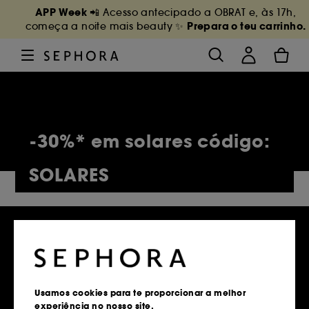
APP Week
📲 Acesso antecipado a OBRAT e, às 17h,
Prepara o teu carrinho.
começa a noite mais beauty ✨
-30%* em solares código:
SOLARES
5,127 Produtos
Usamos cookies para te proporcionar a melhor
experiência no nosso site.