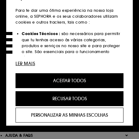
Entregas grátis
Para te dar uma ótima experiência na nossa loja
em compras superiores a 39€
online, a SEPHORA e os seus colaboradores utilizam
Saber mais
cookies e outros trackers, tais como :
Cookies Técnicos :
são necessários para permitir
Devoluções
que tu tenhas acesso às várias categorias,
Gratuitas até 30 dias
produtos e serviços no nosso site e para proteger
o site. São essenciais para o funcionamento
Saber mais
técnico do site e não podem ser desativados.
LER MAIS
Cookies de Personalização :
permite-nos
Click&Collect
fornecer-te uma experiência aprimorada e
Recolha em loja em 2 horas*
ACEITAR TODOS
personalizada, recomendando produtos, serviços
e conteúdo que melhor atendam às tuas
Saber mais
preferências, e fornecer-te ofertas promocionais à
RECUSAR TODOS
medida do teu perfil.
Pagamentos
Métodos de pagamento seguros
Cookies de redes sociais e publicidade :
são
PERSONALIZAR AS MINHAS ESCOLHAS
utilizados para lhe apresentar conteúdos que
Saber mais
possam ser do seu interesse através de anúncios
personalizados, incluindo em sites de terceiros e
plataformas de redes sociais, com base nas
AJUDA & FAQS