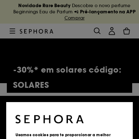
Novidade Rare Beauty
Descobre o novo perfume
Pré-lançamento na APP
Beginnings Eau de Parfum 📲
Comprar
-30%* em solares código:
SOLARES
5,153 Produtos
Usamos cookies para te proporcionar a melhor