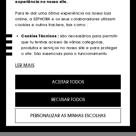
experiência no nosso site.
Entregas grátis
Para te dar uma ótima experiência na nossa loja
em compras superiores a 39€
online, a SEPHORA e os seus colaboradores utilizam
cookies e outros trackers, tais como :
Saber mais
Cookies Técnicos :
são necessários para permitir
Devoluções
que tu tenhas acesso às várias categorias,
produtos e serviços no nosso site e para proteger
Gratuitas até 30 dias
o site. São essenciais para o funcionamento
técnico do site e não podem ser desativados.
Saber mais
LER MAIS
Cookies de Personalização :
permite-nos
Click&Collect
fornecer-te uma experiência aprimorada e
Recolha em loja em 2 horas*
ACEITAR TODOS
personalizada, recomendando produtos, serviços
e conteúdo que melhor atendam às tuas
Saber mais
preferências, e fornecer-te ofertas promocionais à
RECUSAR TODOS
medida do teu perfil.
Pagamentos
Cookies de redes sociais e publicidade :
são
Métodos de pagamento seguros
PERSONALIZAR AS MINHAS ESCOLHAS
utilizados para lhe apresentar conteúdos que
possam ser do seu interesse através de anúncios
Saber mais
personalizados, incluindo em sites de terceiros e
plataformas de redes sociais, com base nas