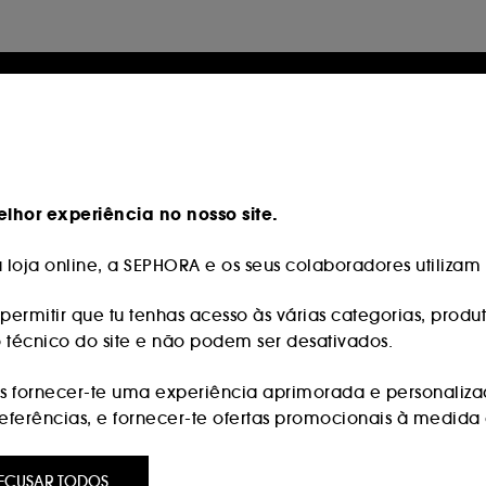
lhor experiência no nosso site.
loja online, a SEPHORA e os seus colaboradores utilizam c
permitir que tu tenhas acesso às várias categorias, produt
o técnico do site e não podem ser desativados.
 fornecer-te uma experiência aprimorada e personaliza
erências, e fornecer-te ofertas promocionais à medida d
:
são utilizados para lhe apresentar conteúdos que possam
ECUSAR TODOS