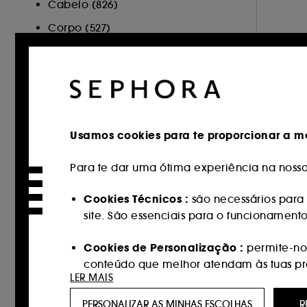
Cabelo (826)
Corpo (527)
Sephora Collection (107)
Cartão Oferta (1)
Minis (3)
Hot on Social (128)
Usamos cookies para te proporcionar a me
MARCA
Para te dar uma ótima experiência na nossa 
Cookies Técnicos :
são necessários para 
site. São essenciais para o funcionament
Sephora Collection (330)
100Bon (1)
Cookies de Personalização :
permite-nos
conteúdo que melhor atendam às tuas pref
111Skin (27)
LER MAIS
AESTURA (9)
Cookies de redes sociais e publicidade 
PERSONALIZAR AS MINHAS ESCOLHAS
R