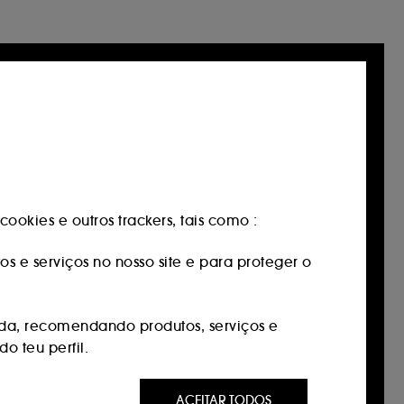
ookies e outros trackers, tais como :
os e serviços no nosso site e para proteger o
da, recomendando produtos, serviços e
o teu perfil.
 ser do seu interesse através de anúncios
ACEITAR TODOS