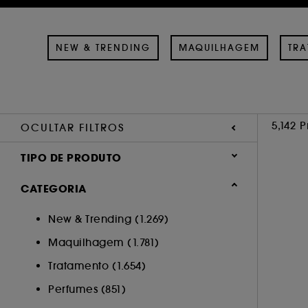
NEW & TRENDING
MAQUILHAGEM
TR
5,142 
OCULTAR FILTROS
TIPO DE PRODUTO
Tratamento (1799)
CATEGORIA
Maquilhagem (1529)
New & Trending (1.269)
Perfumes (817)
Maquilhagem (1.781)
Cabelo (759)
Acessórios (208)
Tratamento (1.654)
Corpo (36)
Perfumes (851)