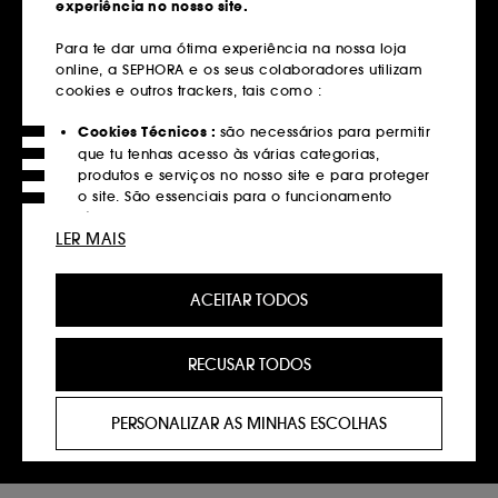
experiência no nosso site.
Entregas grátis
Para te dar uma ótima experiência na nossa loja
em compras superiores a 39€
online, a SEPHORA e os seus colaboradores utilizam
cookies e outros trackers, tais como :
Saber mais
Cookies Técnicos :
são necessários para permitir
Devoluções
que tu tenhas acesso às várias categorias,
produtos e serviços no nosso site e para proteger
Gratuitas até 30 dias
o site. São essenciais para o funcionamento
técnico do site e não podem ser desativados.
Saber mais
LER MAIS
Cookies de Personalização :
permite-nos
Click&Collect
fornecer-te uma experiência aprimorada e
Recolha em loja em 2 horas*
ACEITAR TODOS
personalizada, recomendando produtos, serviços
e conteúdo que melhor atendam às tuas
Saber mais
preferências, e fornecer-te ofertas promocionais à
RECUSAR TODOS
medida do teu perfil.
Pagamentos
Cookies de redes sociais e publicidade :
são
Métodos de pagamento seguros
PERSONALIZAR AS MINHAS ESCOLHAS
utilizados para lhe apresentar conteúdos que
possam ser do seu interesse através de anúncios
Saber mais
personalizados, incluindo em sites de terceiros e
plataformas de redes sociais, com base nas