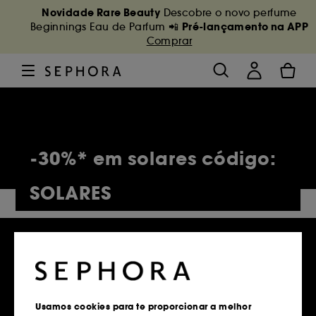
Novidade Rare Beauty
Descobre o novo perfume
Pré-lançamento na APP
Beginnings Eau de Parfum 📲
Comprar
-30%* em solares código:
SOLARES
5,154 Produtos
Usamos cookies para te proporcionar a melhor