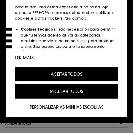
em compras superiores a 39€
Para te dar uma ótima experiência na nossa loja
online, a SEPHORA e os seus colaboradores utilizam
Saber mais
cookies e outros trackers, tais como :
Devoluções
Cookies Técnicos :
são necessários para permitir
que tu tenhas acesso às várias categorias,
Gratuitas até 30 dias
produtos e serviços no nosso site e para proteger
Saber mais
o site. São essenciais para o funcionamento
técnico do site e não podem ser desativados.
LER MAIS
Click&Collect
Cookies de Personalização :
permite-nos
Recolha em loja em 2 horas*
fornecer-te uma experiência aprimorada e
ACEITAR TODOS
personalizada, recomendando produtos, serviços
Saber mais
e conteúdo que melhor atendam às tuas
preferências, e fornecer-te ofertas promocionais à
RECUSAR TODOS
medida do teu perfil.
Pagamentos
Métodos de pagamento seguros
Cookies de redes sociais e publicidade :
são
PERSONALIZAR AS MINHAS ESCOLHAS
utilizados para lhe apresentar conteúdos que
Saber mais
possam ser do seu interesse através de anúncios
personalizados, incluindo em sites de terceiros e
AJUDA & FAQS
plataformas de redes sociais, com base nas
páginas que visitou, no seu histórico de