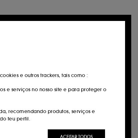
ookies e outros trackers, tais como :
os e serviços no nosso site e para proteger o
da, recomendando produtos, serviços e
o teu perfil.
 ser do seu interesse através de anúncios
ACEITAR TODOS