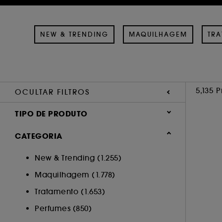
NEW & TRENDING
MAQUILHAGEM
TR
5,135 
OCULTAR FILTROS
TIPO DE PRODUTO
Tratamento (1797)
CATEGORIA
Maquilhagem (1528)
New & Trending (1.255)
Perfumes (816)
Maquilhagem (1.778)
Cabelo (758)
Acessórios (207)
Tratamento (1.653)
Corpo (35)
Perfumes (850)