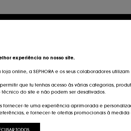
lhor experiência no nosso site.
loja online, a SEPHORA e os seus colaboradores utilizam c
permitir que tu tenhas acesso às várias categorias, produt
o técnico do site e não podem ser desativados.
 fornecer-te uma experiência aprimorada e personaliza
erências, e fornecer-te ofertas promocionais à medida d
:
são utilizados para lhe apresentar conteúdos que possam
ECUSAR TODOS