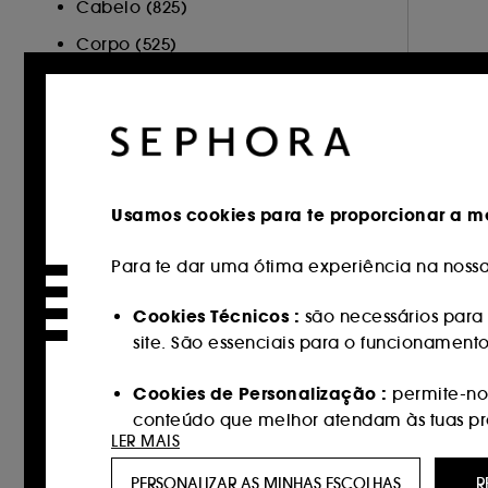
Cabelo (825)
Corpo (525)
Sephora Collection (106)
Cartão Oferta (1)
Minis (3)
Hot on Social (128)
Usamos cookies para te proporcionar a me
MARCA
Para te dar uma ótima experiência na nossa 
Cookies Técnicos :
são necessários para 
site. São essenciais para o funcionament
Sephora Collection (329)
100Bon (1)
Cookies de Personalização :
permite-nos
conteúdo que melhor atendam às tuas pref
111Skin (27)
LER MAIS
AESTURA (9)
Cookies de redes sociais e publicidade 
PERSONALIZAR AS MINHAS ESCOLHAS
R