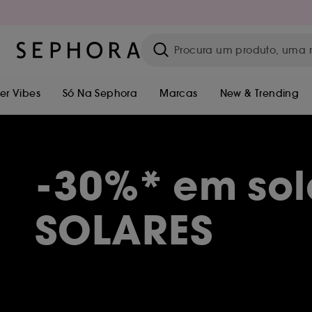
r Vibes
Só Na Sephora
Marcas
New & Trending
-30%* em sol
SOLARES