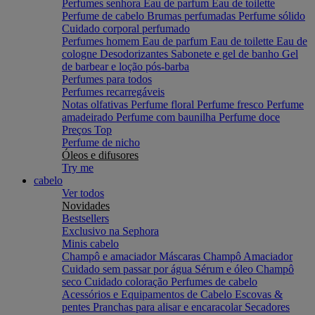
Perfumes senhora
Eau de parfum
Eau de toilette
Perfume de cabelo
Brumas perfumadas
Perfume sólido
Cuidado corporal perfumado
Perfumes homem
Eau de parfum
Eau de toilette
Eau de
cologne
Desodorizantes
Sabonete e gel de banho
Gel
de barbear e loção pós-barba
Perfumes para todos
Perfumes recarregáveis
Notas olfativas
Perfume floral
Perfume fresco
Perfume
amadeirado
Perfume com baunilha
Perfume doce
Preços Top
Perfume de nicho
Óleos e difusores
Try me
cabelo
Ver todos
Novidades
Bestsellers
Exclusivo na Sephora
Minis cabelo
Champô e amaciador
Máscaras
Champô
Amaciador
Cuidado sem passar por água
Sérum e óleo
Champô
seco
Cuidado coloração
Perfumes de cabelo
Acessórios e Equipamentos de Cabelo
Escovas &
pentes
Pranchas para alisar e encaracolar
Secadores