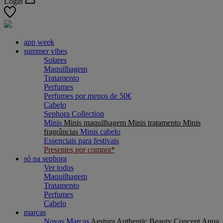
Login
app week
summer vibes
Solares
Maquilhagem
Tratamento
Perfumes
Perfumes por menos de 50€
Cabelo
Sephora Collection
Minis
Minis maquilhagem
Minis tratamento
Minis
fragrâncias
Minis cabelo
Essenciais para festivais
Presentes por compra*
só na sephora
Ver todos
Maquilhagem
Tratamento
Perfumes
Cabelo
marcas
Novas Marcas
Aestura
Authentic Beauty Concept
Anua