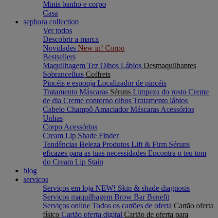
Minis banho e corpo
Casa
sephora collection
Ver todos
Descobrir a marca
Novidades
New in! Corpo
Bestsellers
Maquilhagem
Tez
Olhos
Lábios
Desmaquilhantes
Sobrancelhas
Coffrets
Pincéis e esponja
Localizador de pincéis
Tratamento
Máscaras
Séruns
Limpeza do rosto
Creme
de dia
Creme contorno olhos
Tratamento lábios
Cabelo
Champô
Amaciador
Máscaras
Acessórios
Unhas
Corpo
Acessórios
Cream Lip Shade Finder
Tendências Beleza
Produtos Lift & Firm
Séruns
eficazes para as tuas necessidades
Encontra o teu tom
do Cream Lip Stain
blog
serviços
Serviços em loja
NEW! Skin & shade diagnosis
Serviços maquilhagem
Brow Bar Benefit
Serviços online
Todos os cartões de oferta
Cartão oferta
físico
Cartão oferta digital
Cartão de oferta para