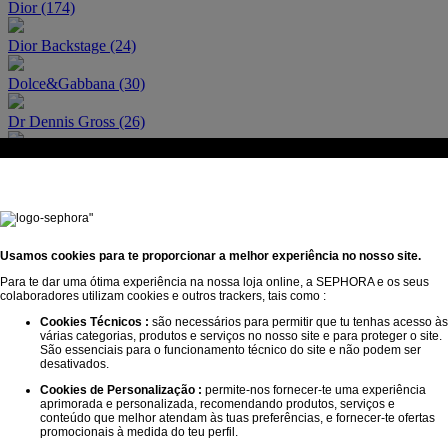
Dior (174)
Dior Backstage (24)
Dolce&Gabbana (30)
Dr Dennis Gross (26)
Drunk Elephant (31)
Dyson (35)
Egyptian Magic (1)
Usamos cookies para te proporcionar a melhor experiência no nosso site.
Erborian (49)
Para te dar uma ótima experiência na nossa loja online, a SEPHORA e os seus
colaboradores utilizam cookies e outros trackers, tais como :
Estée Lauder (61)
Cookies Técnicos :
são necessários para permitir que tu tenhas acesso às
várias categorias, produtos e serviços no nosso site e para proteger o site.
Fable & Mane (19)
São essenciais para o funcionamento técnico do site e não podem ser
desativados.
Fenty Beauty by Rihanna (60)
Cookies de Personalização :
permite-nos fornecer-te uma experiência
aprimorada e personalizada, recomendando produtos, serviços e
conteúdo que melhor atendam às tuas preferências, e fornecer-te ofertas
Fenty Fragrance (1)
promocionais à medida do teu perfil.