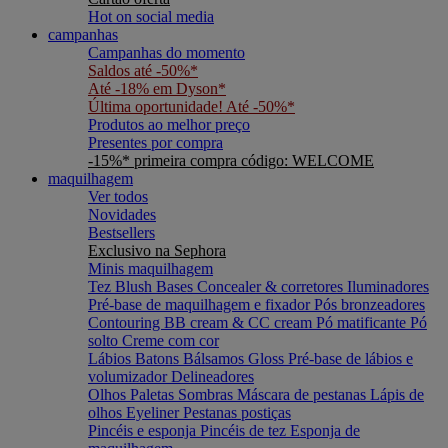
Hot on social media
campanhas
Campanhas do momento
Saldos até -50%*
Até -18% em Dyson*
Última oportunidade! Até -50%*
Produtos ao melhor preço
Presentes por compra
-15%* primeira compra código: WELCOME
maquilhagem
Ver todos
Novidades
Bestsellers
Exclusivo na Sephora
Minis maquilhagem
Tez
Blush
Bases
Concealer & corretores
Iluminadores
Pré-base de maquilhagem e fixador
Pós bronzeadores
Contouring
BB cream & CC cream
Pó matificante
Pó
solto
Creme com cor
Lábios
Batons
Bálsamos
Gloss
Pré-base de lábios e
volumizador
Delineadores
Olhos
Paletas
Sombras
Máscara de pestanas
Lápis de
olhos
Eyeliner
Pestanas postiças
Pincéis e esponja
Pincéis de tez
Esponja de