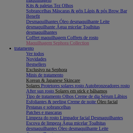
maquilhagem
Kits & paletas
Tez
Olhos
Sobrancelhas
Máscaras & géis
Lápis & pós
Brow Bar
Benefit
Desmaquilhantes
Óleo desmaquilhante
Leite
desmaquilhante
Água micelar
Toalhitas
desmaquilhantes
Coffret maquilhagem
Coffrets de rosto
Maquilhagem Sephora Collection
tratamento
Ver todos
Novidades
Bestsellers
Exclusivo na Sephora
Minis de tratamento
Korean & Japanese Skincare
Solares
Protetores solares rosto
Autobronzeadores rosto
After sun rosto
Solares em stick e bálsamos
Tipo de tratamento
Olhos
Creme de dia
Sérum
Lábios
Esfoliantes & peeling
Creme de noite
Óleo facial
Pestanas e sobrancelhas
Patches e mascaras
Limpeza do rosto
Limpador facial
Desmaquilhantes
Escova de limpeza
Água micelar
Toalhitas
desmaquilhantes
Óleo desmaquilhante
Leite