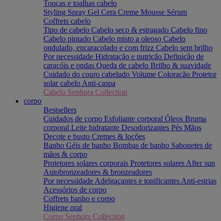
Toucas e toalhas cabelo
Styling
Spray
Gel
Cera
Creme
Mousse
Sérum
Coffrets cabelo
Tipo de cabelo
Cabelo seco & estragado
Cabelo fino
Cabelo pintado
Cabelo misto a oleoso
Cabelo
ondulado, encaracolado e com frizz
Cabelo sem brilho
Por necessidade
Hidratação e nutrição
Definição de
caracóis e ondas
Queda de cabelo
Brilho & suavidade
Cuidado do couro cabeludo
Volume
Coloração
Protetor
solar cabelo
Anti-caspa
Cabelo Sephora Collection
corpo
Bestsellers
Cuidados de corpo
Esfoliante corporal
Óleos
Bruma
corporal
Leite hidratante
Desodorizantes
Pés
Mãos
Decote e busto
Cremes & loções
Banho
Géis de banho
Bombas de banho
Sabonetes de
mãos & corpo
Protetores solares corporais
Protetores solares
After sun
Autobronzeadores & bronzeadores
Por necessidade
Adelgaçantes e tonificantes
Anti-estrias
Acessórios de corpo
Coffrets banho e corpo
Higiene oral
Corpo Sephora Collection