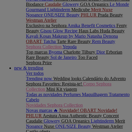
Biodance
Caudalie
Glowery
GOA Organics
Le Monde
Gourmand
Lightinderm
Medicube
Merit
Nuxe
Nooance
ONE/SIZE Beauty
PHLUR
Prada Beauty
Westman Atelier
Exclusivo na Sephora
Amika
Benefit Cosmetics
Fenty
Beauty
Gisou
Glow Recipe
Haus Labs
Huda Beauty
Kayali
Kosas
Makeup by Mario
Natasha Denona
OBART
Tatcha
Tarte
Rare Beauty
Rem Beauty
Sephora Collection
Yepoda
Top marcas
Byoma
Charlotte Tilbury
Dior
Erborian
Rare Beauty
Sol de Janeiro
Too Faced
Sephora Prize
new & trending
Ver todos
Trending now
Wedding looks
Calendário do Advento
Sephora Favorites: Regista-te!
Corpo Sephora
Collection
Mini Kit viagem
Todas as novidades
Perfumes
Maquilhagem
Tratamento
Cabelo
Novidades Sephora Collection
Novas marcas 🔥
Novidade! OBART
Novidade!
PHLUR
Aestura
Anua
Authentic Beauty Concept
Caudalie
Glowery
GOA Organics
Lightinderm
Merit
Nooance
Nuxe
ONE/SIZE Beauty
Westman Atelier
Cartão oferta