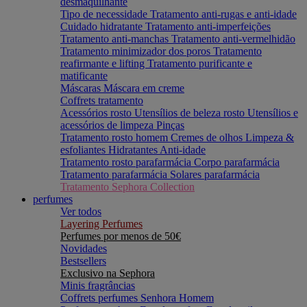
desmaquilhante
Tipo de necessidade
Tratamento anti-rugas e anti-idade
Cuidado hidratante
Tratamento anti-imperfeições
Tratamento anti-manchas
Tratamento anti-vermelhidão
Tratamento minimizador dos poros
Tratamento
reafirmante e lifting
Tratamento purificante e
matificante
Máscaras
Máscara em creme
Coffrets tratamento
Acessórios rosto
Utensílios de beleza rosto
Utensílios e
acessórios de limpeza
Pinças
Tratamento rosto homem
Cremes de olhos
Limpeza &
esfoliantes
Hidratantes
Anti-idade
Tratamento rosto parafarmácia
Corpo parafarmácia
Tratamento parafarmácia
Solares parafarmácia
Tratamento Sephora Collection
perfumes
Ver todos
Layering Perfumes
Perfumes por menos de 50€
Novidades
Bestsellers
Exclusivo na Sephora
Minis fragrâncias
Coffrets perfumes
Senhora
Homem