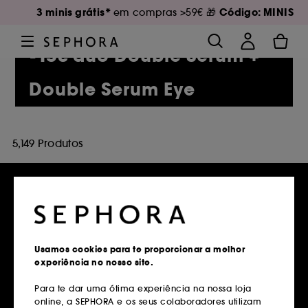
3 minis grátis*
Código: MINIS
em compras >59€ 🎁
-15€ duo Double Serum +
Double Serum Eye
5,149 Produtos
Entregas grátis
em compras superiores a 39€
Usamos cookies para te proporcionar a melhor
experiência no nosso site.
Saber mais
Para te dar uma ótima experiência na nossa loja
online, a SEPHORA e os seus colaboradores utilizam
Devoluções