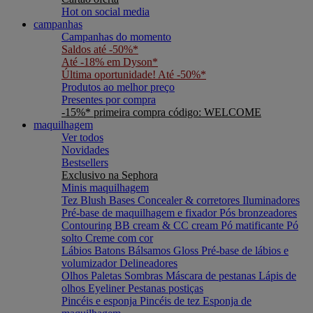
Hot on social media
campanhas
Campanhas do momento
Saldos até -50%*
Até -18% em Dyson*
Última oportunidade! Até -50%*
Produtos ao melhor preço
Presentes por compra
-15%* primeira compra código: WELCOME
maquilhagem
Ver todos
Novidades
Bestsellers
Exclusivo na Sephora
Minis maquilhagem
Tez
Blush
Bases
Concealer & corretores
Iluminadores
Pré-base de maquilhagem e fixador
Pós bronzeadores
Contouring
BB cream & CC cream
Pó matificante
Pó
solto
Creme com cor
Lábios
Batons
Bálsamos
Gloss
Pré-base de lábios e
volumizador
Delineadores
Olhos
Paletas
Sombras
Máscara de pestanas
Lápis de
olhos
Eyeliner
Pestanas postiças
Pincéis e esponja
Pincéis de tez
Esponja de