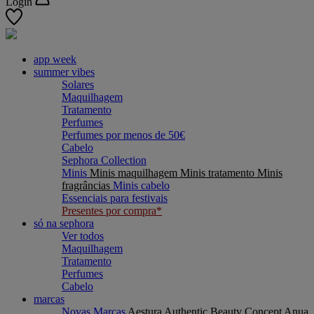
Login
app week
summer vibes
Solares
Maquilhagem
Tratamento
Perfumes
Perfumes por menos de 50€
Cabelo
Sephora Collection
Minis
Minis maquilhagem
Minis tratamento
Minis
fragrâncias
Minis cabelo
Essenciais para festivais
Presentes por compra*
só na sephora
Ver todos
Maquilhagem
Tratamento
Perfumes
Cabelo
marcas
Novas Marcas
Aestura
Authentic Beauty Concept
Anua