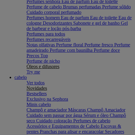
Perfumes senhora
Eau de parfum
Eau de toilette
Perfume de cabelo
Brumas perfumadas
Perfume sólido
Cuidado corporal perfumado
Perfumes homem
Eau de parfum
Eau de toilette
Eau de
cologne
Desodorizantes
Sabonete e gel de banho
Gel
de barbear e loção pós-barba
Perfumes para todos
Perfumes recarregáveis
Notas olfativas
Perfume floral
Perfume fresco
Perfume
amadeirado
Perfume com baunilha
Perfume doce
Preços Top
Perfume de nicho
Óleos e difusores
Try me
cabelo
Ver todos
Novidades
Bestsellers
Exclusivo na Sephora
Minis cabelo
Champô e amaciador
Máscaras
Champô
Amaciador
Cuidado sem passar por água
Sérum e óleo
Champô
seco
Cuidado coloração
Perfumes de cabelo
Acessórios e Equipamentos de Cabelo
Escovas &
pentes
Pranchas para alisar e encaracolar
Secadores