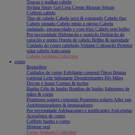
Toucas e toalhas cabelo
Styling
Spray
Gel
Cera
Creme
Mousse
Sérum
Coffrets cabelo
Tipo de cabelo
Cabelo seco & estragado
Cabelo fino
Cabelo pintado
Cabelo misto a oleoso
Cabelo
ondulado, encaracolado e com frizz
Cabelo sem brilho
Por necessidade
Hidratação e nutrição
Definição de
caracóis e ondas
Queda de cabelo
Brilho & suavidade
Cuidado do couro cabeludo
Volume
Coloração
Protetor
solar cabelo
Anti-caspa
Cabelo Sephora Collection
corpo
Bestsellers
Cuidados de corpo
Esfoliante corporal
Óleos
Bruma
corporal
Leite hidratante
Desodorizantes
Pés
Mãos
Decote e busto
Cremes & loções
Banho
Géis de banho
Bombas de banho
Sabonetes de
mãos & corpo
Protetores solares corporais
Protetores solares
After sun
Autobronzeadores & bronzeadores
Por necessidade
Adelgaçantes e tonificantes
Anti-estrias
Acessórios de corpo
Coffrets banho e corpo
Higiene oral
Corpo Sephora Collection