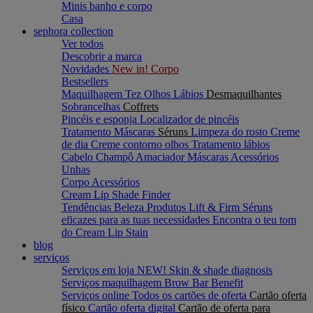
Minis banho e corpo
Casa
sephora collection
Ver todos
Descobrir a marca
Novidades
New in! Corpo
Bestsellers
Maquilhagem
Tez
Olhos
Lábios
Desmaquilhantes
Sobrancelhas
Coffrets
Pincéis e esponja
Localizador de pincéis
Tratamento
Máscaras
Séruns
Limpeza do rosto
Creme
de dia
Creme contorno olhos
Tratamento lábios
Cabelo
Champô
Amaciador
Máscaras
Acessórios
Unhas
Corpo
Acessórios
Cream Lip Shade Finder
Tendências Beleza
Produtos Lift & Firm
Séruns
eficazes para as tuas necessidades
Encontra o teu tom
do Cream Lip Stain
blog
serviços
Serviços em loja
NEW! Skin & shade diagnosis
Serviços maquilhagem
Brow Bar Benefit
Serviços online
Todos os cartões de oferta
Cartão oferta
físico
Cartão oferta digital
Cartão de oferta para