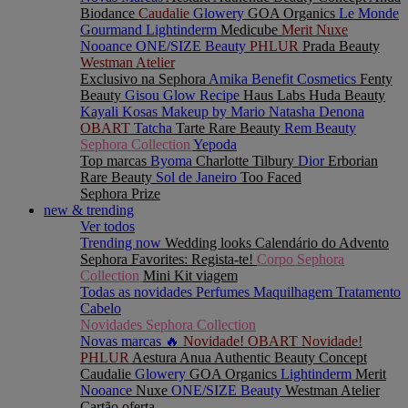
Biodance
Caudalie
Glowery
GOA Organics
Le Monde
Gourmand
Lightinderm
Medicube
Merit
Nuxe
Nooance
ONE/SIZE Beauty
PHLUR
Prada Beauty
Westman Atelier
Exclusivo na Sephora
Amika
Benefit Cosmetics
Fenty
Beauty
Gisou
Glow Recipe
Haus Labs
Huda Beauty
Kayali
Kosas
Makeup by Mario
Natasha Denona
OBART
Tatcha
Tarte
Rare Beauty
Rem Beauty
Sephora Collection
Yepoda
Top marcas
Byoma
Charlotte Tilbury
Dior
Erborian
Rare Beauty
Sol de Janeiro
Too Faced
Sephora Prize
new & trending
Ver todos
Trending now
Wedding looks
Calendário do Advento
Sephora Favorites: Regista-te!
Corpo Sephora
Collection
Mini Kit viagem
Todas as novidades
Perfumes
Maquilhagem
Tratamento
Cabelo
Novidades Sephora Collection
Novas marcas 🔥
Novidade! OBART
Novidade!
PHLUR
Aestura
Anua
Authentic Beauty Concept
Caudalie
Glowery
GOA Organics
Lightinderm
Merit
Nooance
Nuxe
ONE/SIZE Beauty
Westman Atelier
Cartão oferta