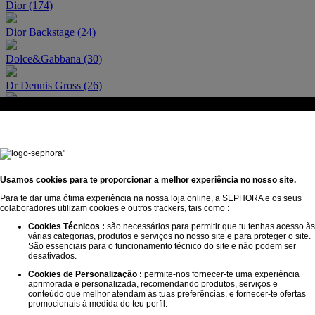
Dior (174)
Dior Backstage (24)
Dolce&Gabbana (30)
Dr Dennis Gross (26)
Drunk Elephant (31)
Dyson (35)
Egyptian Magic (1)
Usamos cookies para te proporcionar a melhor experiência no nosso site.
Erborian (49)
Para te dar uma ótima experiência na nossa loja online, a SEPHORA e os seus
colaboradores utilizam cookies e outros trackers, tais como :
Estée Lauder (61)
Cookies Técnicos :
são necessários para permitir que tu tenhas acesso às
várias categorias, produtos e serviços no nosso site e para proteger o site.
Fable & Mane (19)
São essenciais para o funcionamento técnico do site e não podem ser
desativados.
Fenty Beauty by Rihanna (60)
Cookies de Personalização :
permite-nos fornecer-te uma experiência
aprimorada e personalizada, recomendando produtos, serviços e
conteúdo que melhor atendam às tuas preferências, e fornecer-te ofertas
Fenty Fragrance (1)
promocionais à medida do teu perfil.