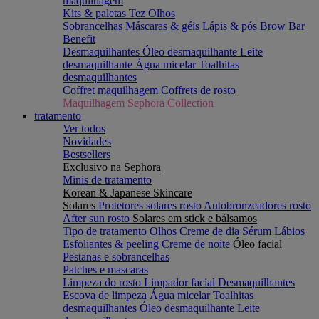
maquilhagem
Kits & paletas
Tez
Olhos
Sobrancelhas
Máscaras & géis
Lápis & pós
Brow Bar
Benefit
Desmaquilhantes
Óleo desmaquilhante
Leite
desmaquilhante
Água micelar
Toalhitas
desmaquilhantes
Coffret maquilhagem
Coffrets de rosto
Maquilhagem Sephora Collection
tratamento
Ver todos
Novidades
Bestsellers
Exclusivo na Sephora
Minis de tratamento
Korean & Japanese Skincare
Solares
Protetores solares rosto
Autobronzeadores rosto
After sun rosto
Solares em stick e bálsamos
Tipo de tratamento
Olhos
Creme de dia
Sérum
Lábios
Esfoliantes & peeling
Creme de noite
Óleo facial
Pestanas e sobrancelhas
Patches e mascaras
Limpeza do rosto
Limpador facial
Desmaquilhantes
Escova de limpeza
Água micelar
Toalhitas
desmaquilhantes
Óleo desmaquilhante
Leite