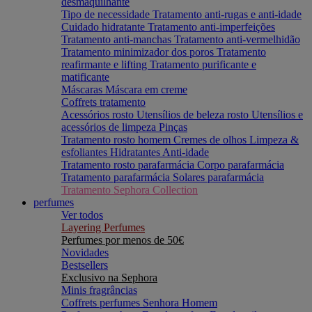
desmaquilhante
Tipo de necessidade
Tratamento anti-rugas e anti-idade
Cuidado hidratante
Tratamento anti-imperfeições
Tratamento anti-manchas
Tratamento anti-vermelhidão
Tratamento minimizador dos poros
Tratamento
reafirmante e lifting
Tratamento purificante e
matificante
Máscaras
Máscara em creme
Coffrets tratamento
Acessórios rosto
Utensílios de beleza rosto
Utensílios e
acessórios de limpeza
Pinças
Tratamento rosto homem
Cremes de olhos
Limpeza &
esfoliantes
Hidratantes
Anti-idade
Tratamento rosto parafarmácia
Corpo parafarmácia
Tratamento parafarmácia
Solares parafarmácia
Tratamento Sephora Collection
perfumes
Ver todos
Layering Perfumes
Perfumes por menos de 50€
Novidades
Bestsellers
Exclusivo na Sephora
Minis fragrâncias
Coffrets perfumes
Senhora
Homem