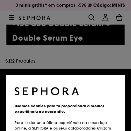
3 minis grátis*
Código: MINIS
em compras >59€ 🎁
-15€ duo Double Serum +
Double Serum Eye
5,132 Produtos
Entregas grátis
em compras superiores a 39€
Usamos cookies para te proporcionar a melhor
experiência no nosso site.
Saber mais
Para te dar uma ótima experiência na nossa loja
online, a SEPHORA e os seus colaboradores utilizam
Devoluções