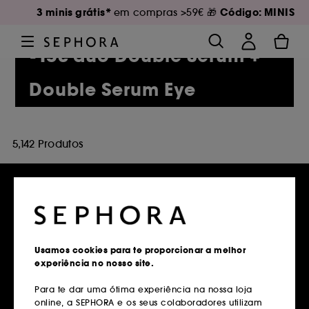
3 minis grátis*
Código: MINIS
em compras >59€ 🎁
-15€ duo Double Serum +
Double Serum Eye
5,142 Produtos
Entregas grátis
em compras superiores a 39€
Usamos cookies para te proporcionar a melhor
experiência no nosso site.
Saber mais
Para te dar uma ótima experiência na nossa loja
online, a SEPHORA e os seus colaboradores utilizam
Devoluções