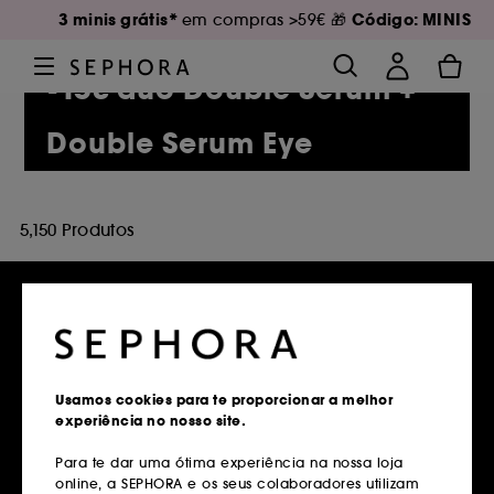
3 minis grátis*
Código: MINIS
em compras >59€ 🎁
-15€ duo Double Serum +
Double Serum Eye
5,150 Produtos
Entregas grátis
em compras superiores a 39€
Usamos cookies para te proporcionar a melhor
experiência no nosso site.
Saber mais
Para te dar uma ótima experiência na nossa loja
online, a SEPHORA e os seus colaboradores utilizam
Devoluções