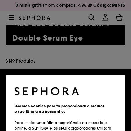
3 minis grátis*
Código: MINIS
em compras >59€ 🎁
-15€ duo Double Serum +
Double Serum Eye
5,149 Produtos
Entregas grátis
em compras superiores a 39€
Usamos cookies para te proporcionar a melhor
experiência no nosso site.
Saber mais
Para te dar uma ótima experiência na nossa loja
online, a SEPHORA e os seus colaboradores utilizam
Devoluções