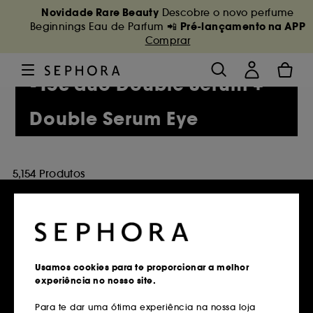
Novidade Rare Beauty
Descobre o novo perfume
Pré-lançamento na APP
Beginnings Eau de Parfum 📲
Comprar
-15€ duo Double Serum +
Double Serum Eye
5,154 Produtos
Entregas grátis
Usamos cookies para te proporcionar a melhor
em compras superiores a 39€
experiência no nosso site.
Saber mais
Para te dar uma ótima experiência na nossa loja