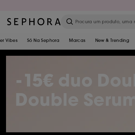
r Vibes
Só Na Sephora
Marcas
New & Trending
-15€ duo Dou
Double Serum