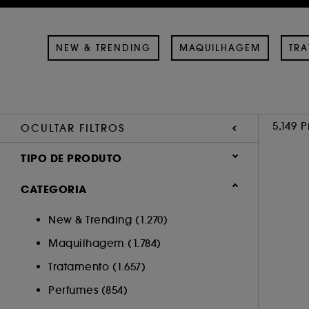
NEW & TRENDING
MAQUILHAGEM
TR
5,149 
OCULTAR FILTROS
TIPO DE PRODUTO
Tratamento (1804)
CATEGORIA
Maquilhagem (1531)
New & Trending (1.270)
Perfumes (820)
Maquilhagem (1.784)
Cabelo (755)
Acessórios (208)
Tratamento (1.657)
Corpo (37)
Perfumes (854)