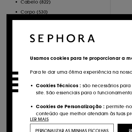
Cabelo (822)
Corpo (530)
Sephora Collection (107)
Cartão Oferta (1)
Minis (3)
Hot on Social (128)
Usamos cookies para te proporcionar a me
MARCA
Para te dar uma ótima experiência na nossa 
Cookies Técnicos :
são necessários para 
site. São essenciais para o funcionament
Sephora Collection (331)
100Bon (1)
Cookies de Personalização :
permite-nos
conteúdo que melhor atendam às tuas pref
111Skin (27)
LER MAIS
AESTURA (9)
Cookies de redes sociais e publicidade 
PERSONALIZAR AS MINHAS ESCOLHAS
R