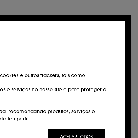
ookies e outros trackers, tais como :
os e serviços no nosso site e para proteger o
da, recomendando produtos, serviços e
o teu perfil.
 ser do seu interesse através de anúncios
ACEITAR TODOS