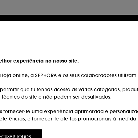
lhor experiência no nosso site.
loja online, a SEPHORA e os seus colaboradores utilizam c
permitir que tu tenhas acesso às várias categorias, produt
o técnico do site e não podem ser desativados.
 fornecer-te uma experiência aprimorada e personaliza
erências, e fornecer-te ofertas promocionais à medida d
:
são utilizados para lhe apresentar conteúdos que possam
ECUSAR TODOS