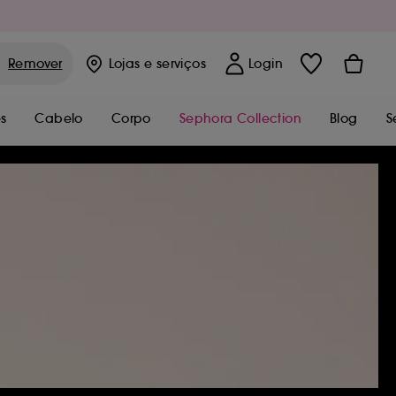
Remover
Lojas
e serviços
Login
s
Cabelo
Corpo
Sephora Collection
Blog
S