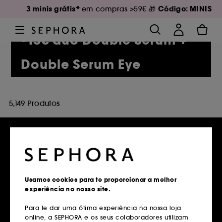
3 minis grátis*
Código: MINIS
em compras >59€ 🎁
-15€ duo Double Serum +
Double Serum Eye
5,149 Produtos
Entregas grátis
em compras superiores a 39€
Usamos cookies para te proporcionar a melhor
experiência no nosso site.
Saber mais
Para te dar uma ótima experiência na nossa loja
online, a SEPHORA e os seus colaboradores utilizam
Devoluções