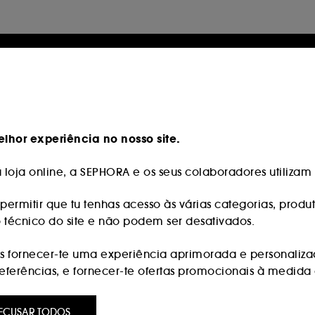
lhor experiência no nosso site.
loja online, a SEPHORA e os seus colaboradores utilizam c
permitir que tu tenhas acesso às várias categorias, produt
o técnico do site e não podem ser desativados.
 fornecer-te uma experiência aprimorada e personaliza
erências, e fornecer-te ofertas promocionais à medida d
:
são utilizados para lhe apresentar conteúdos que possam
ECUSAR TODOS