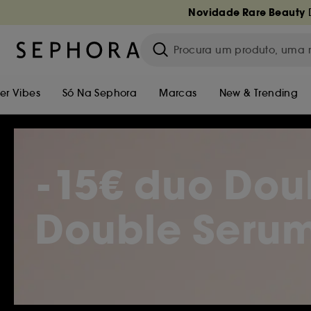
Novidade Rare Beauty
D
r Vibes
Só Na Sephora
Marcas
New & Trending
-15€ duo Dou
Double Serum