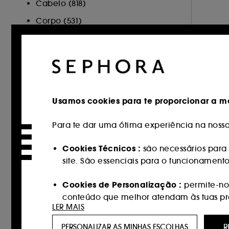
Cabelo (818)
Corpo (531)
Sephora Collection (108)
Cartão Oferta (1)
Minis (3)
Hot on Social (128)
Usamos cookies para te proporcionar a me
MARCA
Para te dar uma ótima experiência na nossa 
Cookies Técnicos :
são necessários para 
site. São essenciais para o funcionament
Sephora Collection (334)
100Bon (1)
Cookies de Personalização :
permite-nos
conteúdo que melhor atendam às tuas pref
111Skin (27)
LER MAIS
AESTURA (9)
Cookies de redes sociais e publicidade 
PERSONALIZAR AS MINHAS ESCOLHAS
R