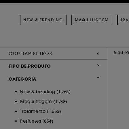
NEW & TRENDING
MAQUILHAGEM
TR
5,151 
OCULTAR FILTROS
TIPO DE PRODUTO
Tratamento (1804)
CATEGORIA
Maquilhagem (1534)
New & Trending (1.268)
Perfumes (820)
Maquilhagem (1.788)
Cabelo (751)
Acessórios (211)
Tratamento (1.656)
Corpo (37)
Perfumes (854)