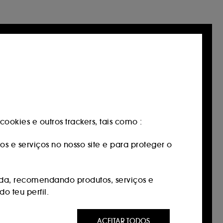
ookies e outros trackers, tais como :
os e serviços no nosso site e para proteger o
da, recomendando produtos, serviços e
o teu perfil.
 ser do seu interesse através de anúncios
ACEITAR TODOS