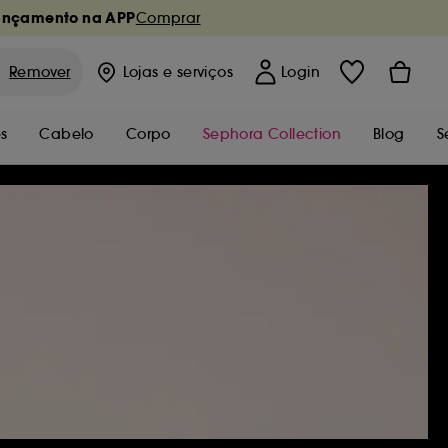
ançamento na APP
Comprar
Remover
Lojas
e serviços
Login
s
Cabelo
Corpo
Sephora Collection
Blog
S