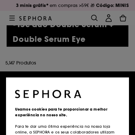
3 minis grátis*
Código: MINIS
em compras >59€ 🎁
-15€ duo Double Serum +
Double Serum Eye
5,147 Produtos
Entregas grátis
em compras superiores a 39€
Usamos cookies para te proporcionar a melhor
experiência no nosso site.
Saber mais
Para te dar uma ótima experiência na nossa loja
online, a SEPHORA e os seus colaboradores utilizam
Devoluções