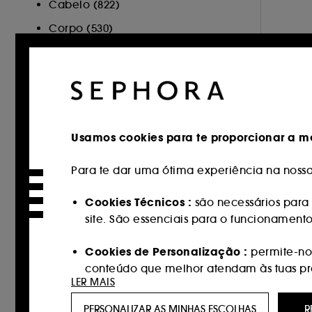
Cabelo (822)
Corpo (530)
Sephora Collection (107)
Cartão Oferta (1)
Minis (3)
Hot on Social (128)
Usamos cookies para te proporcionar a me
MARCA
Para te dar uma ótima experiência na nossa 
Cookies Técnicos :
são necessários para 
site. São essenciais para o funcionament
Sephora Collection (331)
100Bon (1)
Cookies de Personalização :
permite-nos
conteúdo que melhor atendam às tuas pref
111Skin (27)
LER MAIS
AESTURA (9)
Cookies de redes sociais e publicidade 
PERSONALIZAR AS MINHAS ESCOLHAS
R