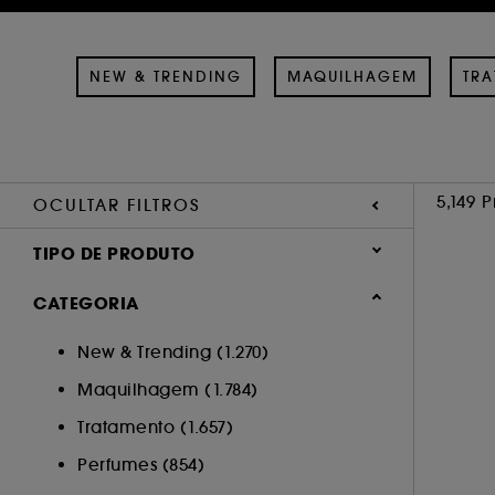
NEW & TRENDING
MAQUILHAGEM
TR
5,149 
OCULTAR FILTROS
TIPO DE PRODUTO
Tratamento (1804)
CATEGORIA
Maquilhagem (1531)
New & Trending (1.270)
Perfumes (820)
Maquilhagem (1.784)
Cabelo (755)
Acessórios (208)
Tratamento (1.657)
Corpo (37)
Perfumes (854)