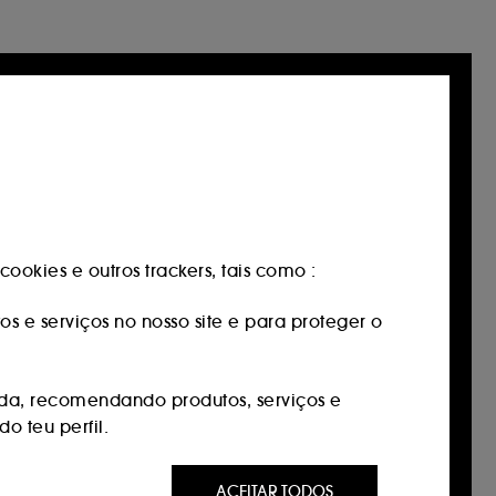
ookies e outros trackers, tais como :
os e serviços no nosso site e para proteger o
da, recomendando produtos, serviços e
o teu perfil.
 ser do seu interesse através de anúncios
ACEITAR TODOS