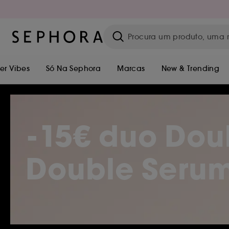
r Vibes
Só Na Sephora
Marcas
New & Trending
-15€ duo Dou
Double Serum