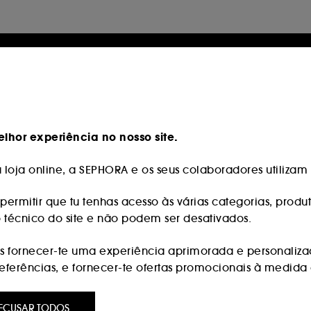
lhor experiência no nosso site.
loja online, a SEPHORA e os seus colaboradores utilizam c
permitir que tu tenhas acesso às várias categorias, produt
o técnico do site e não podem ser desativados.
 fornecer-te uma experiência aprimorada e personaliza
erências, e fornecer-te ofertas promocionais à medida d
:
são utilizados para lhe apresentar conteúdos que possam
ECUSAR TODOS