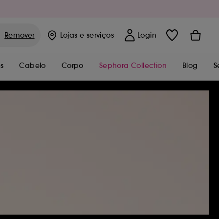
Remover
Lojas
e serviços
Login
s
Cabelo
Corpo
Sephora Collection
Blog
S