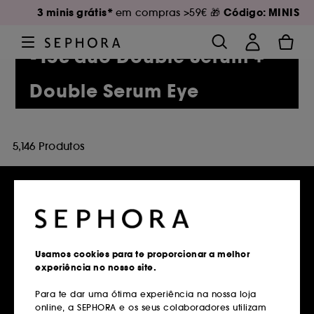
3 minis grátis*
Código: MINIS
em compras >59€ 🎁
-15€ duo Double Serum +
Double Serum Eye
5,146 Produtos
Entregas grátis
em compras superiores a 39€
Usamos cookies para te proporcionar a melhor
experiência no nosso site.
Saber mais
Para te dar uma ótima experiência na nossa loja
online, a SEPHORA e os seus colaboradores utilizam
Devoluções