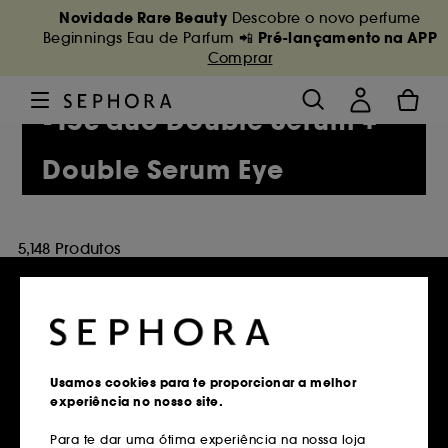
Novidade Rare Beauty
Descobre o novo perfume
Pré-lançamento na APP
Beginnings Eau de Parfum 📲
Comprar
-15€ duo Double Serum +
Double Serum Eye
5,148 Produtos
Entregas grátis
Usamos cookies para te proporcionar a melhor
em compras superiores a 39€
experiência no nosso site.
Saber mais
Para te dar uma ótima experiência na nossa loja