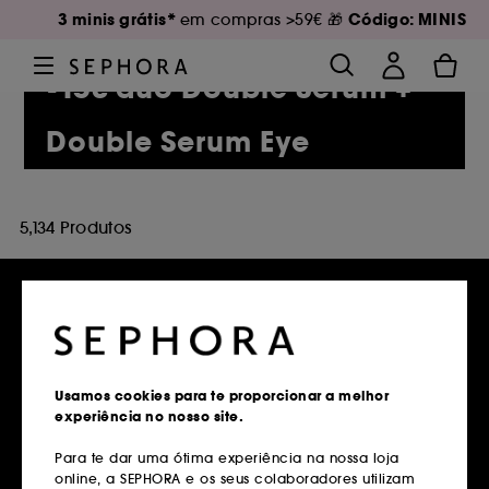
3 minis grátis*
Código: MINIS
em compras >59€ 🎁
-15€ duo Double Serum +
Double Serum Eye
5,134 Produtos
Entregas grátis
em compras superiores a 39€
Usamos cookies para te proporcionar a melhor
experiência no nosso site.
Saber mais
Para te dar uma ótima experiência na nossa loja
online, a SEPHORA e os seus colaboradores utilizam
Devoluções