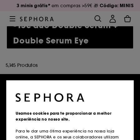
3 minis grátis*
Código: MINIS
em compras >59€ 🎁
-15€ duo Double Serum +
Double Serum Eye
5,145 Produtos
Entregas grátis
em compras superiores a 39€
Usamos cookies para te proporcionar a melhor
experiência no nosso site.
Saber mais
Para te dar uma ótima experiência na nossa loja
online, a SEPHORA e os seus colaboradores utilizam
Devoluções