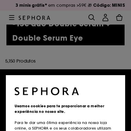
3 minis grátis*
Código: MINIS
em compras >59€ 🎁
-15€ duo Double Serum +
Double Serum Eye
5,150 Produtos
Entregas grátis
em compras superiores a 39€
Usamos cookies para te proporcionar a melhor
experiência no nosso site.
Saber mais
Para te dar uma ótima experiência na nossa loja
online, a SEPHORA e os seus colaboradores utilizam
Devoluções